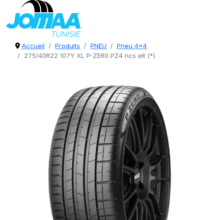
Accueil
Produits
PNEU
Pneu 4x4
275/40R22 107Y XL P-ZER0 PZ4 ncs elt (*)