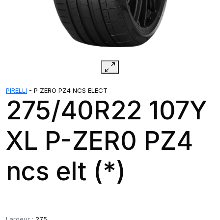
PIRELLI
- P ZERO PZ4 NCS ELECT
275/40R22 107Y
XL P-ZER0 PZ4
ncs elt (*)
Largeur :
275