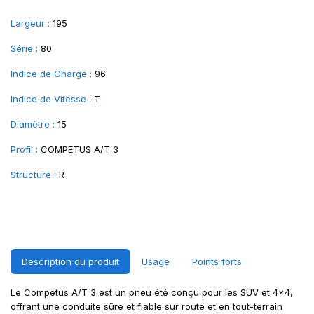
Largeur :
195
Série :
80
Indice de Charge :
96
Indice de Vitesse :
T
Diamètre :
15
Profil :
COMPETUS A/T 3
Structure :
R
Description du produit
Usage
Points forts
Le Competus A/T 3 est un pneu été conçu pour les SUV et 4x4,
offrant une conduite sûre et fiable sur route et en tout-terrain