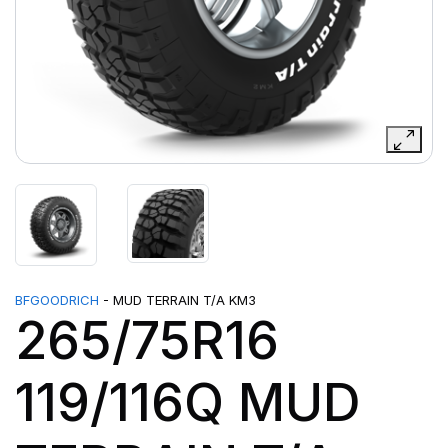
BFGOODRICH
- MUD TERRAIN T/A KM3
265/75R16
119/116Q MUD