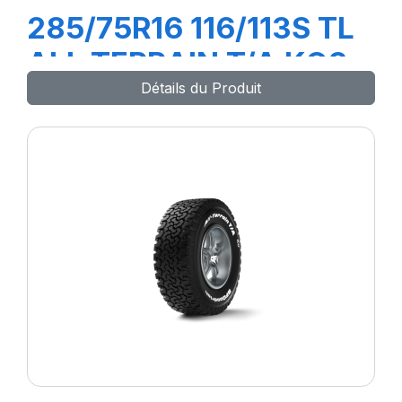
285/75R16 116/113S TL
ALL TERRAIN T/A KO3
Détails du Produit
LRC (RWL