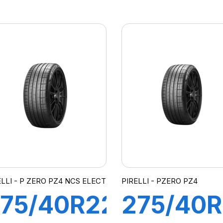
08Y XL P
107Y XL
ERO (LR)
PZEROE
cs
elt
ELLI - P ZERO PZ4 NCS ELECT
PIRELLI - PZERO PZ4
75/40R22
275/40