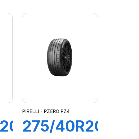
 P
107Y XL
Z4
PILOT
SPORT 4
SUV
PIRELLI - PZERO PZ4
R20
275/40R20