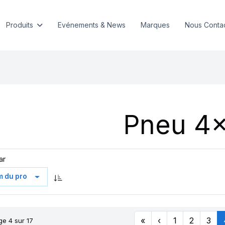
Produits
Evénements & News
Marques
Nous Conta
Pneu 4
ar
«
‹
1
2
3
ge 4 sur 17