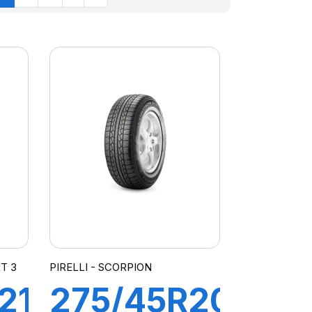
T 3
PIRELLI - SCORPION
21
275/45R20