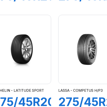
10W XL
107Y
-VEAS
LATITU
LR)
SPORT 3
(MO)
HELIN - LATITUDE SPORT
LASSA - COMPETUS H/P3
75/45R20
275/45R