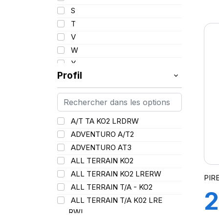
1
110/108
S
111
T
Z
112
V
113
W
n
114
Y
115
Profil
115/112
116
116/113
A/T TA KO2 LRDRW
117/114
ADVENTURO A/T2
117/116
ADVENTURO AT3
118/115
ALL TERRAIN KO2
119/116
ALL TERRAIN KO2 LRERW
PIR
120
ALL TERRAIN T/A - KO2
120/116
2
ALL TERRAIN T/A K02 LRE
120/117
RWL
121