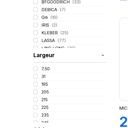
BFGOODRICH
(33)
1
DEBICA
(7)
Giti
(10)
S
IRIS
(2)
KLEBER
(25)
(
LASSA
(77)
LING LONG
(39)
Largeur
MICHELIN
(80)
PIRELLI
(110)
7.50
TIGAR
(3)
31
195
205
215
225
MIC
235
2
245