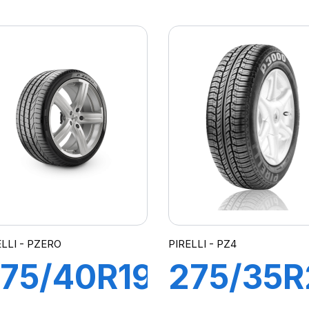
06Y XL
106Y XL
-ZERO
ZERO P
(*)
ELLI - PZERO
PIRELLI - PZ4
75/40R19
275/35R