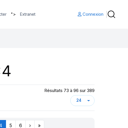
">
Connexion
cter
Extranet
x4
Résultats 73 à 96 sur 389
4
5
6
›
»