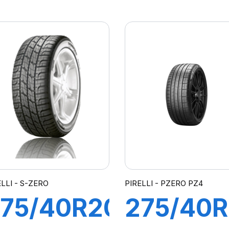
07Y XL
107Y XL
-ZER0
ZERO P
Z4 ncs
(*)NCS
lt (*)
ELLI - S-ZERO
PIRELLI - PZERO PZ4
75/40R20
275/40