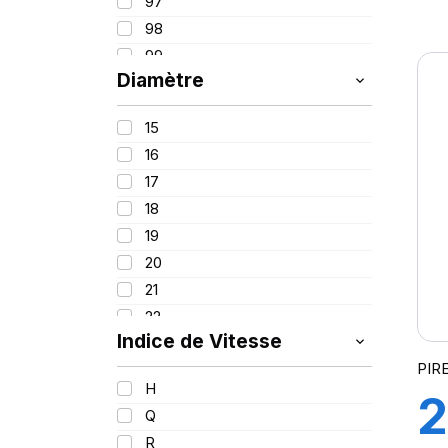
97
1
98
99
Diamètre
100
100/97
(
15
101
16
102
17
103
18
104
19
104/101
20
105
21
106
22
107
Indice de Vitesse
108
PIR
109
H
2
110
Q
110/107
R