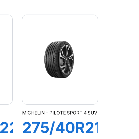
107Y XL
*ncs
P-ZERO
PZ4 ncs
elt (I*)
MICHELIN - PILOTE SPORT 4 SUV
R22
275/40R21