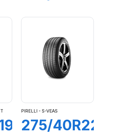
110V XL S-
TUS
VEAS
(VOL)
RT
PIRELLI - S-VEAS
19
275/40R22