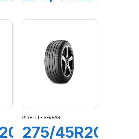
110Y XL
DE
SCORPION
PIRELLI - S-VEAS
20
275/45R20