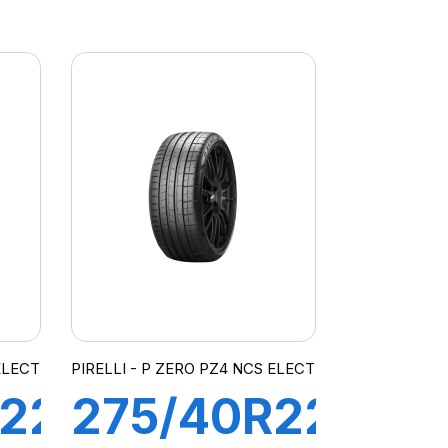
108Y XL
UDE
S-VEAS
(LR)ncs
ELECT
PIRELLI - P ZERO PZ4 NCS ELECT
R22
275/40R22