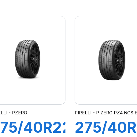
08Y XL
108Y XL
ROSSO
LATTIT
N1)
SPORT
(N0)
ELLI - PZERO
PIRELLI - P ZERO PZ4 NCS 
75/40R22
275/40