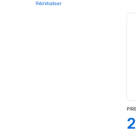
1
Réinitialiser
ALL TERRAIN T/A KO2
121/118
ALL TERRAIN T/A KO3
123
P
AT/TA KO3 LRD
123/120
AT/TA KO3 LRF
124/121
P
AT70
126/123
AT100
127/124
e
AT T/A KO2
128
AURES
CHAMPIRO VP1
CINTURATO AS+
CINTURATO SF3
CITILANDER
COBRA
PIR
COMPETUS A/T 2
2
COMPETUS A/T 3
COMPETUS H/L
COMPETUS H/P