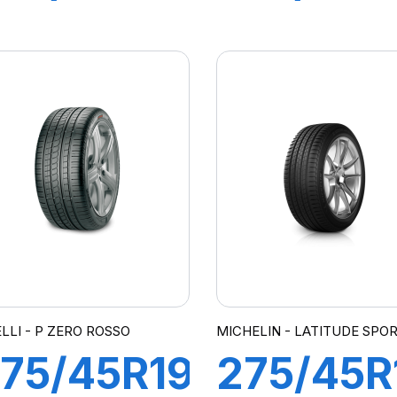
10Y XL
110Y XL
ATITUDE
COMPE
SPORT
H/P3
N0)
ELLI - P ZERO ROSSO
MICHELIN - LATITUDE SPO
75/45R19
275/45R