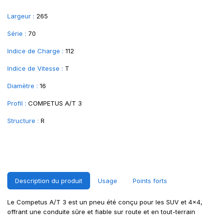
Largeur :
265
Série :
70
Indice de Charge :
112
Indice de Vitesse :
T
Diamètre :
16
Profil :
COMPETUS A/T 3
Structure :
R
Description du produit
Usage
Points forts
Le Competus A/T 3 est un pneu été conçu pour les SUV et 4x4,
offrant une conduite sûre et fiable sur route et en tout-terrain