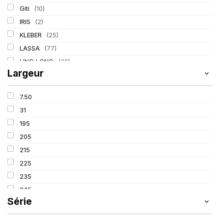
Giti
(10)
IRIS
(2)
KLEBER
(25)
LASSA
(77)
LING LONG
(39)
Largeur
MICHELIN
(80)
PIRELLI
(110)
7.50
TIGAR
(3)
31
195
205
215
225
235
245
Série
255
265