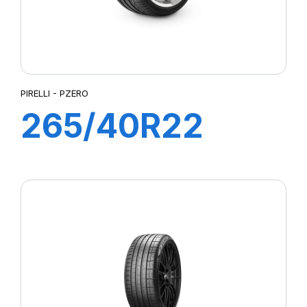
PIRELLI - PZERO
265/40R22
106Y XL PZERO
(J)(LR)