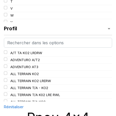
T
112
V
113
W
114
Y
115
Profil
115/112
116
116/113
A/T TA KO2 LRDRW
117/114
ADVENTURO A/T2
117/116
ADVENTURO AT3
118/115
ALL TERRAIN KO2
119/116
ALL TERRAIN KO2 LRERW
120
ALL TERRAIN T/A - KO2
120/116
ALL TERRAIN T/A K02 LRE RWL
120/117
ALL TERRAIN T/A KO2
121
Réinitialiser
ALL TERRAIN T/A KO3
121/118
AT/TA KO3 LRD