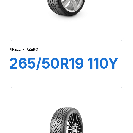
PIRELLI - PZERO
265/50R19 110Y
XL PZERO (N0)