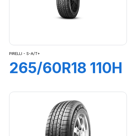
PIRELLI - S-A/T+
265/60R18 110H
S-A/T+