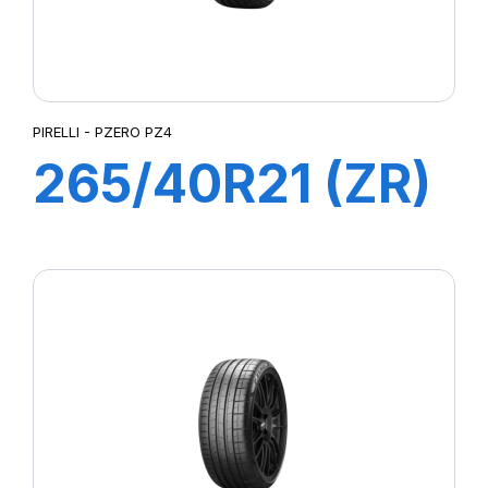
PIRELLI - PZERO PZ4
265/40R21 (ZR)
105Y XL P-ZERO
PZ4 (MGT1)