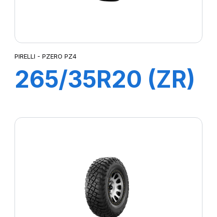
PIRELLI - PZERO PZ4
265/35R20 (ZR)
99Y XL P-ZERO
PZ4 (M01)