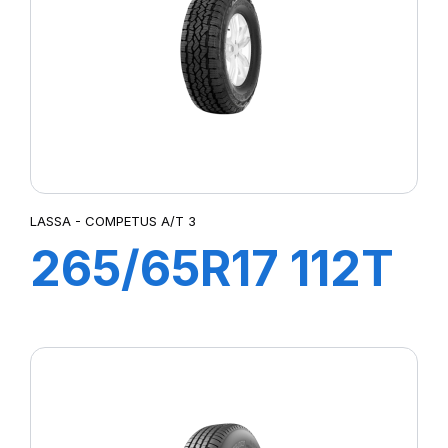
LATTITUDE SPORT 3
LATTITUDE TOUR HP (N1)²
LMB3
LTA/S
LTX A/T
LTX AT2
MUD TERRAIN T/A KM2
MUD TERRAIN T/A KM3
LASSA - COMPETUS A/T 3
P-ZERO AS
265/65R17 112T
P7 CINTURATO
PILOTE SPORT 4 SUV
COMPETUS A/T
PILOT SPORT 4
PILOT SPORT CUP2
3
PILOT SUPER SPORT
POWERGY 2
PRESTO