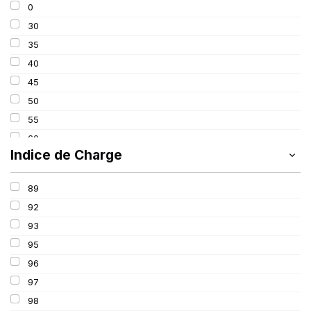
0
275
30
285
35
295
40
305
45
315
50
325
55
60
Indice de Charge
65
70
89
75
92
80
93
85
95
100
96
97
98