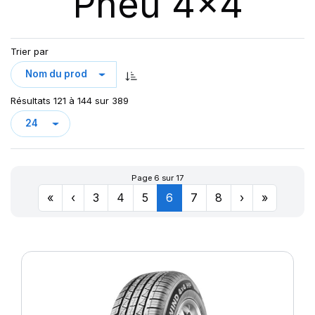
Pneu 4x4
123
AT/TA KO3 LRF
123/120
AT70
124/121
Trier par
AT100
126/123
AT T/A KO2
127/124
AURES
128
Résultats 121 à 144 sur 389
CHAMPIRO VP1
CINTURATO AS+
CINTURATO SF3
CITILANDER
Page 6 sur 17
COBRA
«
‹
3
4
5
6
7
8
›
»
COMPETUS A/T 2
COMPETUS A/T 3
COMPETUS H/L
COMPETUS H/P
COMPETUS H/P2
COMPETUS H/P3