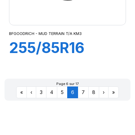
BFGOODRICH - MUD TERRAIN T/A KM3
255/85R16
123/120Q MUD
TERRAIN T/A
Page 6 sur 17
«
‹
3
4
5
6
7
8
›
»
KM3