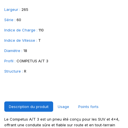
Largeur :
265
Série :
60
Indice de Charge :
110
Indice de Vitesse :
T
Diamètre :
18
Profil :
COMPETUS A/T 3
Structure :
R
Description du produit
Usage
Points forts
Le Competus A/T 3 est un pneu été conçu pour les SUV et 4x4,
offrant une conduite sûre et fiable sur route et en tout-terrain