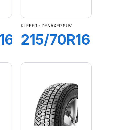
KLEBER - DYNAXER SUV
16
215/70R16
100H
DER
DYNAXER
SUV