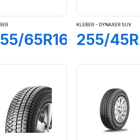
BER
KLEBER - DYNAXER SUV
55/65R16
255/45
13H XL
101W
ITILANDER
DYNAXE
SUV