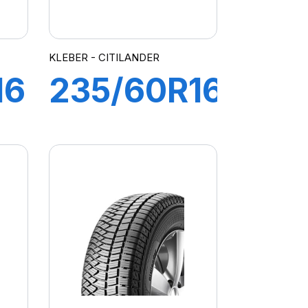
KLEBER - CITILANDER
16
235/60R16
104H XL
DER
CITILANDER