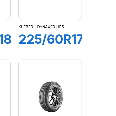
KLEBER - DYNAXER HP5
18
225/60R17
99V
R
DYNAXER
V
HP5 SUV