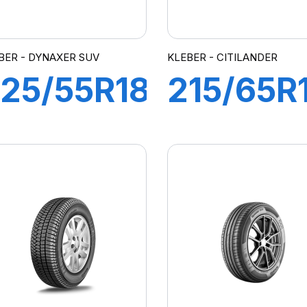
BER - DYNAXER SUV
KLEBER - CITILANDER
25/55R18
215/65R
98V
98H
DYNAXER
CITILAN
SUV