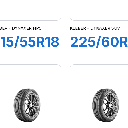
BER - DYNAXER HP5
KLEBER - DYNAXER SUV
15/55R18
225/60R
9V XL
100H
DYNAXER
DYNAXE
P5 SUV
SUV