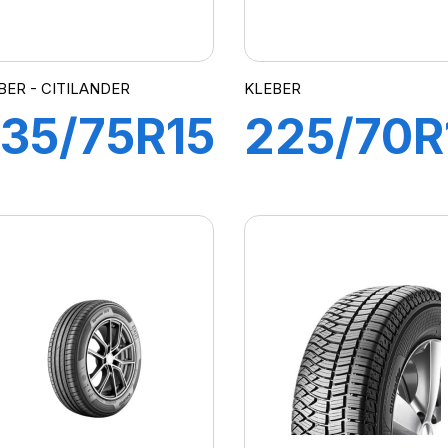
BER - CITILANDER
KLEBER
35/75R15
225/70R
09H XL
103H
ITILANDER
CITILAN