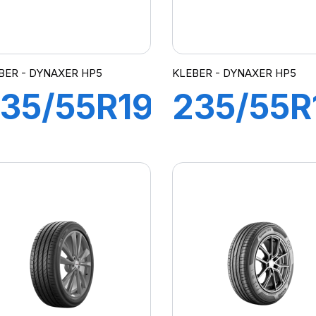
BER - DYNAXER HP5
KLEBER - DYNAXER HP5
35/55R19
235/55R
05V XL
100H
DYNAXER
DYNAXE
P5 SUV
HP5 SU