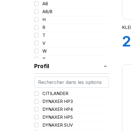
101
A8
102/100
A8/B
103
H
103/101
KLE
R
104/102
T
2
105
V
107/105
W
109
Y
109/106
Profil
109/107
110/108
112A8/109B
CITILANDER
114/111
DYNAXER HP3
115/113
DYNAXER HP4
116/113
DYNAXER HP5
116/114
DYNAXER SUV
127/127