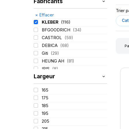
Fabricants
Trier p
×
Effacer
KLEBER
(116)
BFGOODRICH
(34)
CASTROL
(59)
DEBICA
(68)
Pa
Giti
(29)
HEUNG AH
(81)
IRIS
(8)
Largeur
ITALMATIC
(60)
LASSA
(174)
165
LING LONG
(152)
175
MICHELIN
(345)
185
MITAS
(95)
195
Mondolfo ferro
(31)
205
PIRELLI
(419)
215