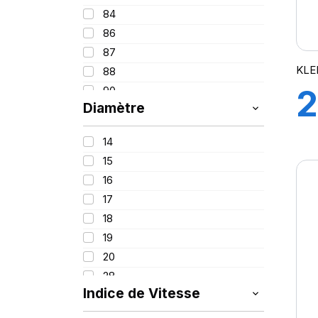
84
86
87
KLE
88
2
90
Diamètre
91
92
9
14
93
15
94
16
95
17
96
H
18
97
19
98
20
99
28
99/97
Indice de Vitesse
100