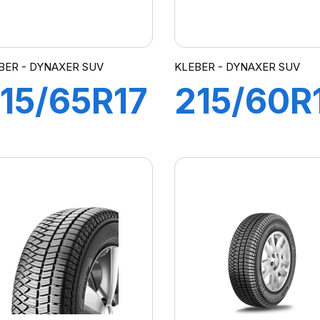
BER - DYNAXER SUV
KLEBER - DYNAXER SUV
15/65R17
215/60R
99V
96H
DYNAXER
DYNAXE
SUV
SUV