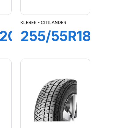
KLEBER - CITILANDER
R20
255/55R18
109V XL
R
CITILANDER