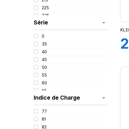
PROMETEON
(18)
225
SCHRADER
(24)
235
SIOC
(23)
Série
245
SPEEDWAYS
(64)
KLE
255
STICA
(3)
0
2
260
TIGAR
(24)
35
280
40
1
380
45
420
50
55
60
H
65
Indice de Charge
70
75
77
85
81
100
82