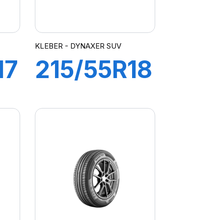
KLEBER - DYNAXER SUV
17
215/55R18
99V XL
R
DYNAXER
SUV