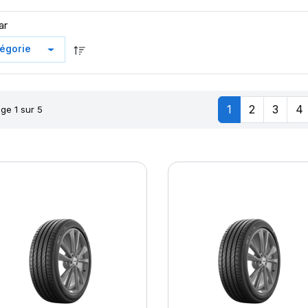
ar
1
2
3
4
ge 1 sur 5