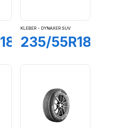
KLEBER - DYNAXER SUV
18
235/55R18
100H
R
DYNAXER
SUV