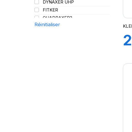
DYNAXER UHP
144/141
FITKER
QUADRAXER2
Réinitialiser
SUP 8L
KLE
TRAKER
2
TRANSPRO
TRANSPRO 2
1
XL DYNAXER UHP
C