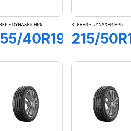
BER - DYNAXER HP5
KLEBER - DYNAXER HP5
55/40R19
215/50R
00Y XL
95V XL
DYNAXER
DYNAXE
HP5
HP5