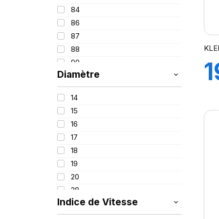
84
86
87
KLE
88
1
90
Diamètre
91
92
14
93
15
94
16
95
17
96
18
97
19
98
20
99
28
99/97
Indice de Vitesse
100