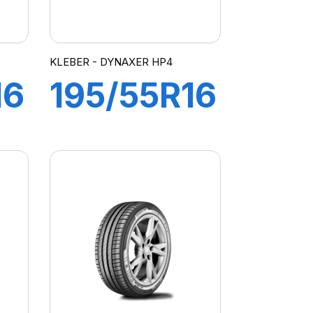
KLEBER - DYNAXER HP4
16
195/55R16
87H
R
DYNAXER
HP4