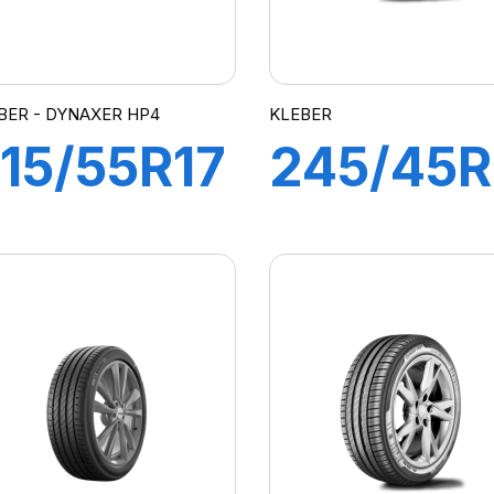
BER - DYNAXER HP4
KLEBER
15/55R17
245/45R
94W
99Y XL
DYNAXER
DYNAXE
HP4
UHP