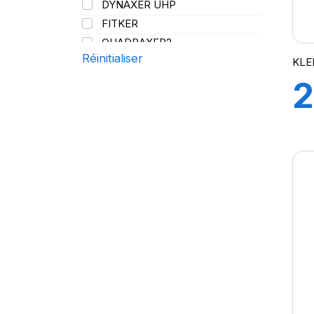
DYNAXER UHP
144/141
FITKER
QUADRAXER2
Réinitialiser
SUP 8L
KLE
TRAKER
2
TRANSPRO
TRANSPRO 2
9
XL DYNAXER UHP