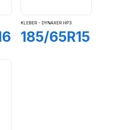
KLEBER - DYNAXER HP3
16
185/65R15
88H
R
DYNAXER
HP3