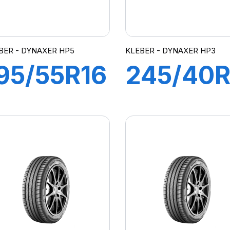
BER - DYNAXER HP5
KLEBER - DYNAXER HP3
95/55R16
245/40R
87V
98Y XL
DYNAXER
DYNAXE
HP5
UHP