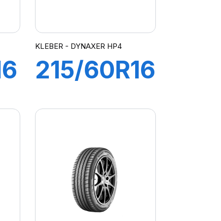
KLEBER - DYNAXER HP4
16
215/60R16
95H
R
DYNAXER
HP4