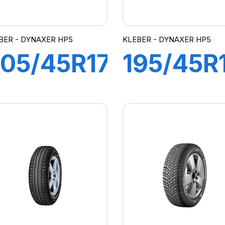
BER - DYNAXER HP5
KLEBER - DYNAXER HP5
05/45R17
195/45R
8V XL
84V XL
DYNAXER
DYNAXE
HP5
HP5