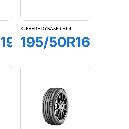
KLEBER - DYNAXER HP4
19
195/50R16
88V XL
R
DYNAXER
HP4