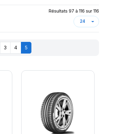
Résultats 97 à 116 sur 116
3
4
5