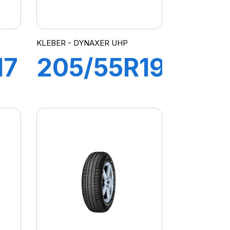
KLEBER - DYNAXER UHP
17
205/55R19
97V XL
R
DYNAXER
UHP