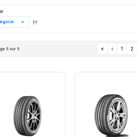
ar
«
‹
1
2
ge 5 sur 5