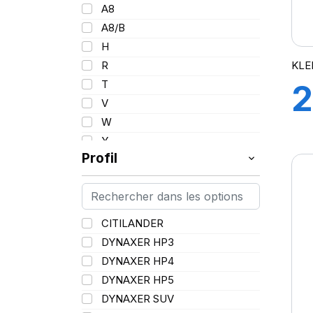
101
A8
102/100
A8/B
103
H
103/101
KLE
R
104/102
T
2
105
V
107/105
W
109
Y
109/106
Profil
109/107
110/108
112A8/109B
CITILANDER
114/111
DYNAXER HP3
115/113
DYNAXER HP4
116/113
DYNAXER HP5
116/114
DYNAXER SUV
127/127