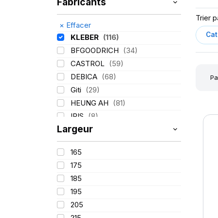
Fabricants
Trier p
×
Effacer
KLEBER
(116)
BFGOODRICH
(34)
CASTROL
(59)
DEBICA
(68)
Pa
Giti
(29)
HEUNG AH
(81)
IRIS
(8)
Largeur
ITALMATIC
(60)
LASSA
(174)
165
LING LONG
(152)
175
MICHELIN
(345)
185
MITAS
(95)
195
Mondolfo ferro
(31)
205
PIRELLI
(419)
215