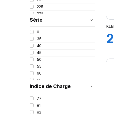
PROMETEON
(18)
225
SCHRADER
(24)
235
SIOC
(23)
Série
245
SPEEDWAYS
(64)
KLE
255
STICA
(3)
0
2
260
TIGAR
(24)
35
280
40
380
45
420
50
55
60
65
Indice de Charge
70
75
77
85
81
100
82