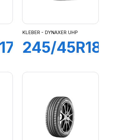
KLEBER - DYNAXER UHP
17
245/45R18
100Y
R
DYNAXER
UHP