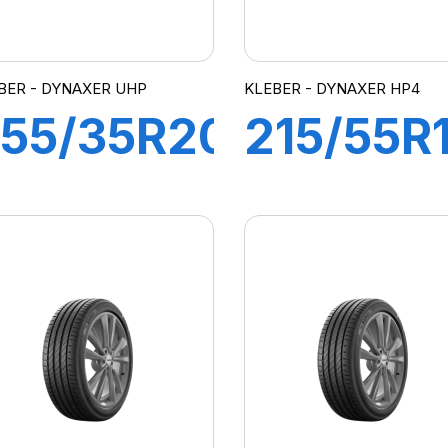
BER - DYNAXER UHP
KLEBER - DYNAXER HP4
55/35R20
215/55R
7Y
93W
DYNAXER
DYNAXE
UHP
HP4