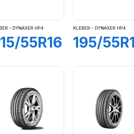
BER - DYNAXER HP4
KLEBER - DYNAXER HP4
15/55R16
195/55R
93H
87V
DYNAXER
DYNAXE
HP4
HP4