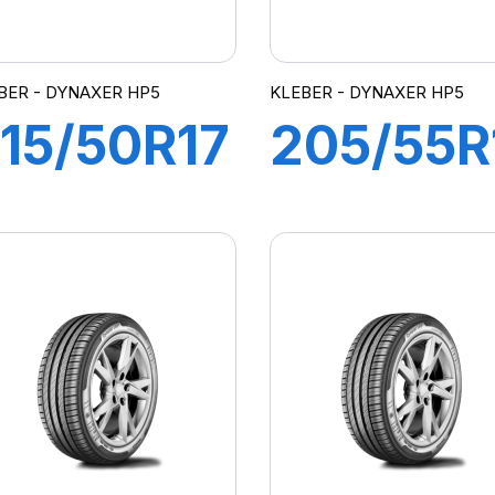
BER - DYNAXER HP5
KLEBER - DYNAXER HP5
15/50R17
205/55R
5W XL
91W
DYNAXER
DYNAXE
HP5
HP5