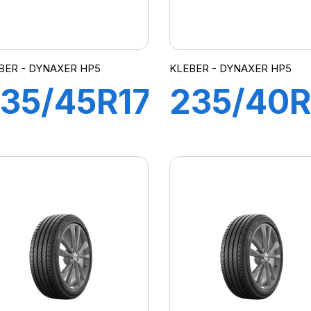
BER - DYNAXER HP5
KLEBER - DYNAXER HP5
35/45R17
235/40R
7Y XL
96Y
DYNAXER
DYNAXE
HP5
HP5