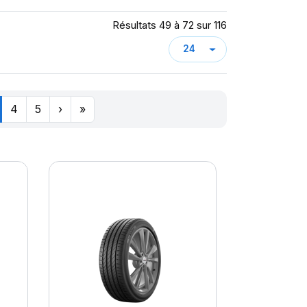
Résultats 49 à 72 sur 116
4
5
›
»