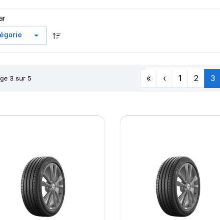
ar
«
‹
1
2
3
ge 3 sur 5