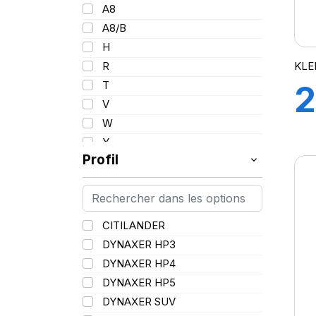
101
A8
102/100
A8/B
103
H
103/101
KLE
R
104/102
T
2
105
V
107/105
W
109
Y
109/106
Profil
109/107
110/108
112A8/109B
CITILANDER
114/111
DYNAXER HP3
115/113
DYNAXER HP4
116/113
DYNAXER HP5
116/114
DYNAXER SUV
127/127