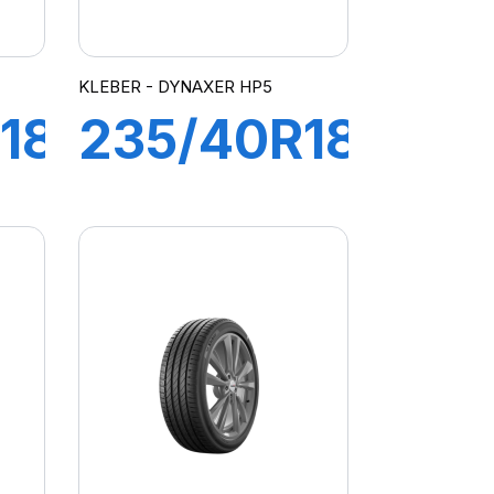
KLEBER - DYNAXER HP5
18
235/40R18
95Y XL
R
DYNAXER
HP5