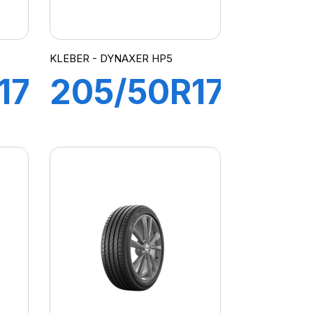
KLEBER - DYNAXER HP5
17
205/50R17
93Y XL
R
DYNAXER
HP5