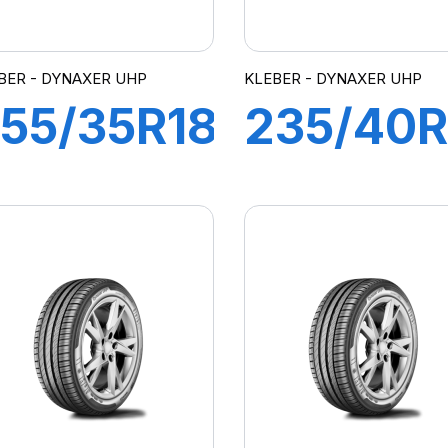
BER - DYNAXER UHP
KLEBER - DYNAXER UHP
55/35R18
235/40R
4Y XL
95Y XL
DYNAXER
DYNAXE
UHP
UHP