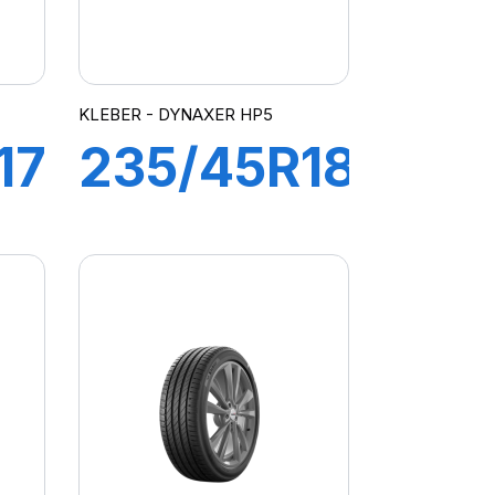
KLEBER - DYNAXER HP5
17
235/45R18
L
98Y XL
R
DYNAXER
HP5