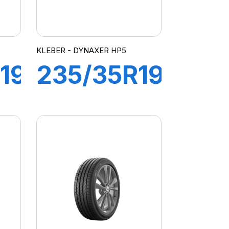
KLEBER - DYNAXER HP5
19
235/35R19
91Y XL
R
DYNAXER
HP5