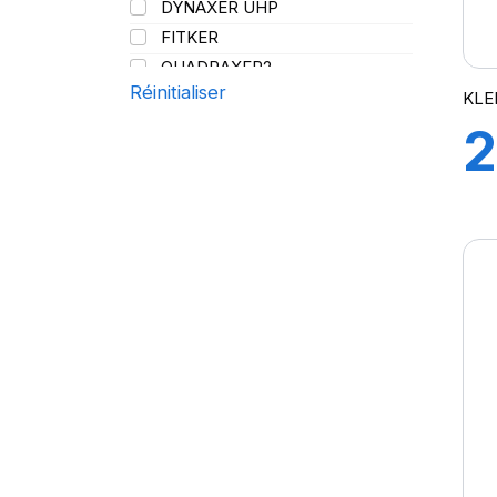
DYNAXER UHP
144/141
FITKER
QUADRAXER2
Réinitialiser
SUP 8L
KLE
TRAKER
2
TRANSPRO
TRANSPRO 2
9
XL DYNAXER UHP