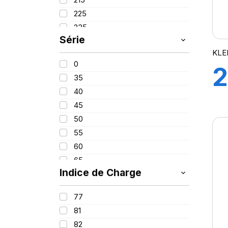
PROMETEON
(18)
225
SCHRADER
(24)
235
SIOC
(23)
Série
245
SPEEDWAYS
(64)
KLE
255
STICA
(3)
0
2
260
TIGAR
(24)
35
280
40
380
45
420
50
55
60
65
Indice de Charge
70
75
77
85
81
100
82