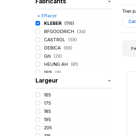
Fabricants
Trier p
×
Effacer
KLEBER
(116)
BFGOODRICH
(34)
CASTROL
(59)
DEBICA
(68)
Pa
Giti
(29)
HEUNG AH
(81)
IRIS
(8)
Largeur
ITALMATIC
(60)
LASSA
(174)
165
LING LONG
(152)
175
MICHELIN
(345)
185
MITAS
(95)
195
Mondolfo ferro
(31)
205
PIRELLI
(419)
215