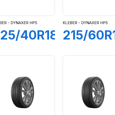
BER - DYNAXER HP5
KLEBER - DYNAXER HP5
25/40R18
215/60R
2Y XL
95V
DYNAXER
DYNAXE
HP5
HP5