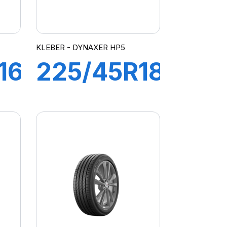
KLEBER - DYNAXER HP5
16
225/45R18
95W XL
R
DYNAXER
HP5