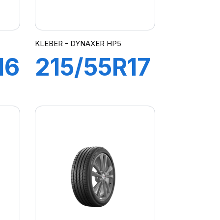
KLEBER - DYNAXER HP5
16
215/55R17
94W
R
DYNAXER
HP5