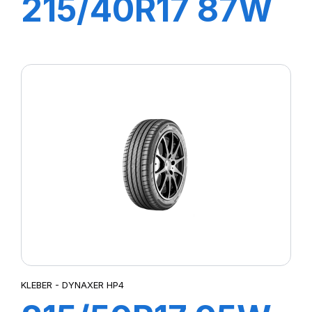
215/40R17 87W
XL DYNAXER
UHP
KLEBER - DYNAXER HP4