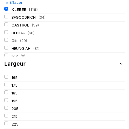
×
Effacer
KLEBER
(116)
BFGOODRICH
(34)
CASTROL
(59)
DEBICA
(68)
Giti
(29)
HEUNG AH
(81)
IRIS
(8)
Largeur
ITALMATIC
(60)
LASSA
(174)
165
LING LONG
(152)
175
MICHELIN
(345)
185
MITAS
(95)
195
Mondolfo ferro
(31)
205
PIRELLI
(419)
215
PROMETEON
(18)
225
SCHRADER
(24)