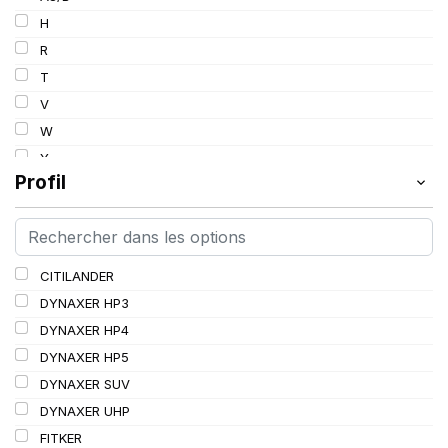
103
H
103/101
R
104/102
T
105
V
107/105
W
109
Y
109/106
Profil
109/107
110/108
112A8/109B
CITILANDER
114/111
DYNAXER HP3
115/113
DYNAXER HP4
116/113
DYNAXER HP5
116/114
DYNAXER SUV
127/127
DYNAXER UHP
144/141
FITKER