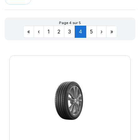
Page 4 sur 5
«
‹
1
2
3
4
5
›
»