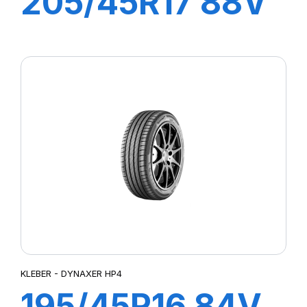
205/45R17 88V
XL DYNAXER
UHP
KLEBER - DYNAXER HP4
195/45R16 84V