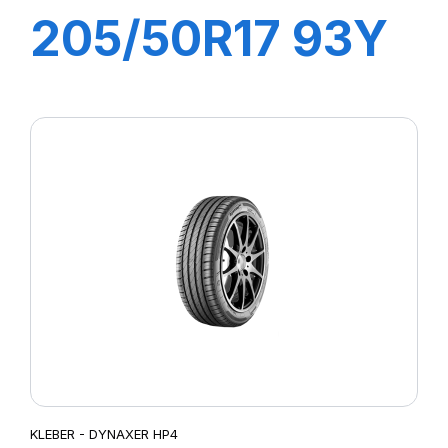
205/50R17 93Y
XL DYNAXER
HP4
KLEBER - DYNAXER HP4