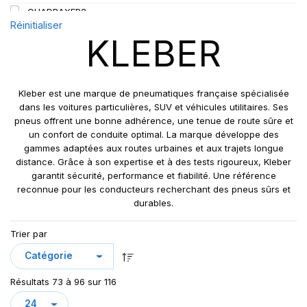
QUADRAXER2
Réinitialiser
SUP 8L
KLEBER
TRAKER
TRANSPRO
TRANSPRO 2
Kleber est une marque de pneumatiques française spécialisée
XL DYNAXER UHP
dans les voitures particulières, SUV et véhicules utilitaires. Ses
pneus offrent une bonne adhérence, une tenue de route sûre et
un confort de conduite optimal. La marque développe des
gammes adaptées aux routes urbaines et aux trajets longue
distance. Grâce à son expertise et à des tests rigoureux, Kleber
garantit sécurité, performance et fiabilité. Une référence
reconnue pour les conducteurs recherchant des pneus sûrs et
durables.
Trier par
Résultats 73 à 96 sur 116