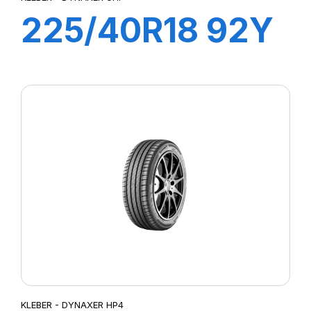
225/40R18 92Y
XL DYNAXER
UHP
KLEBER - DYNAXER HP4