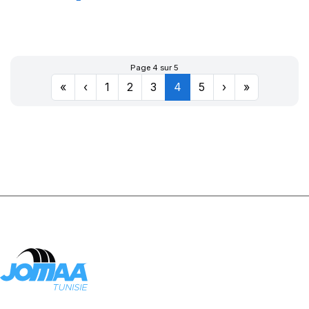
QUADRAXER 2
Page 4 sur 5
«
‹
1
2
3
4
5
›
»