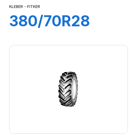
KLEBER - FITKER
380/70R28
127A8/127B
FITKER