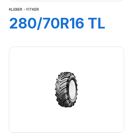
KLEBER - FITKER
280/70R16 TL
112A8/109B
FITKER