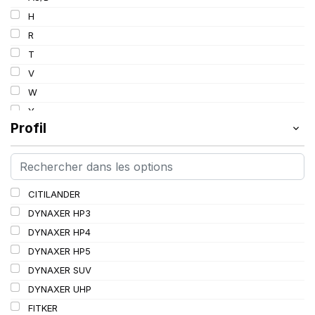
103
H
103/101
R
104/102
T
105
V
107/105
W
109
Y
109/106
Profil
109/107
110/108
112A8/109B
CITILANDER
114/111
DYNAXER HP3
115/113
DYNAXER HP4
116/113
DYNAXER HP5
116/114
DYNAXER SUV
127/127
DYNAXER UHP
144/141
FITKER