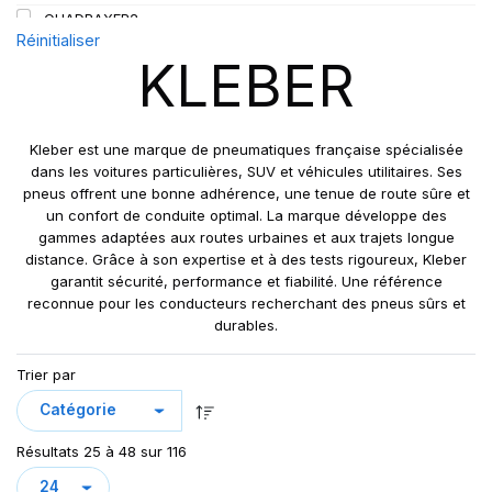
QUADRAXER2
Réinitialiser
SUP 8L
KLEBER
TRAKER
TRANSPRO
TRANSPRO 2
Kleber est une marque de pneumatiques française spécialisée
XL DYNAXER UHP
dans les voitures particulières, SUV et véhicules utilitaires. Ses
pneus offrent une bonne adhérence, une tenue de route sûre et
un confort de conduite optimal. La marque développe des
gammes adaptées aux routes urbaines et aux trajets longue
distance. Grâce à son expertise et à des tests rigoureux, Kleber
garantit sécurité, performance et fiabilité. Une référence
reconnue pour les conducteurs recherchant des pneus sûrs et
durables.
Trier par
Résultats 25 à 48 sur 116