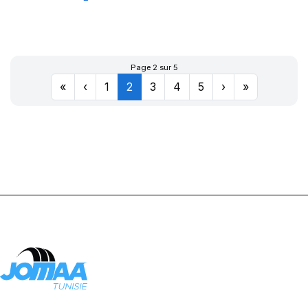
XL DYNAXER
HP5
Page 2 sur 5
«
‹
1
2
3
4
5
›
»