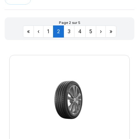
Page 2 sur 5
«
‹
1
2
3
4
5
›
»