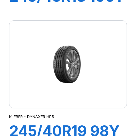
XL DYNAXER
HP5
KLEBER - DYNAXER HP5
245/40R19 98Y