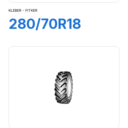
KLEBER - FITKER
280/70R18
114A8/111B
FITKER