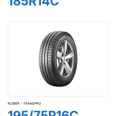
185R14C
102/100R TL
TRANSPRO
KLEBER - TRANSPRO
195/75R16C