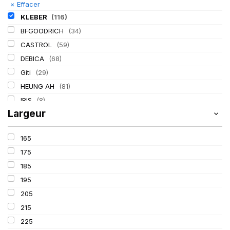
×
Effacer
KLEBER
(116)
BFGOODRICH
(34)
CASTROL
(59)
DEBICA
(68)
Giti
(29)
HEUNG AH
(81)
IRIS
(8)
Largeur
ITALMATIC
(60)
LASSA
(174)
165
LING LONG
(152)
175
MICHELIN
(345)
185
MITAS
(95)
195
Mondolfo ferro
(31)
205
PIRELLI
(419)
215
PROMETEON
(18)
225
SCHRADER
(24)