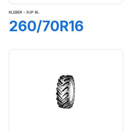
KLEBER - SUP 8L
260/70R16
109A8/106B
SUP 8L