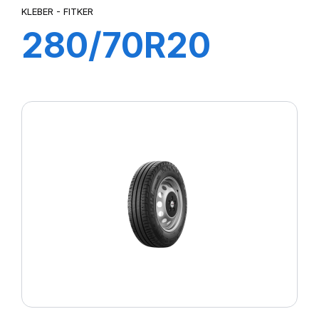
KLEBER - FITKER
280/70R20
116A8/113B
FITKER