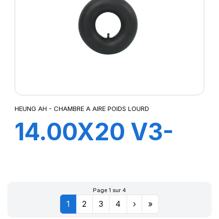
HEUNG AH - CHAMBRE A AIRE POIDS LOURD
14.00X20 V3-
06-3
Page 1 sur 4
1
2
3
4
›
»