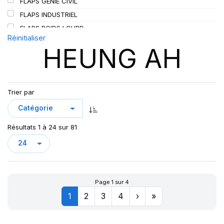
FLAPS GENIE CIVIL
SIOC
(23)
FLAPS INDUSTRIEL
SPEEDWAYS
(64)
FLAPS POIDS LOURD
STICA
(3)
Réinitialiser
HEUNG AH
TIGAR
(24)
Trier par
Résultats 1 à 24 sur 81
Page 1 sur 4
1
2
3
4
›
»