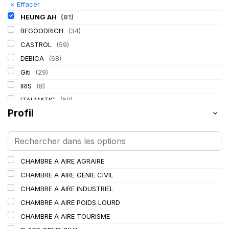
×
Effacer
HEUNG AH
(81)
BFGOODRICH
(34)
CASTROL
(59)
DEBICA
(68)
Giti
(29)
IRIS
(8)
ITALMATIC
(60)
Profil
KLEBER
(116)
LASSA
(174)
LING LONG
(152)
MICHELIN
(345)
CHAMBRE A AIRE AGRAIRE
MITAS
(95)
CHAMBRE A AIRE GENIE CIVIL
Mondolfo ferro
(31)
CHAMBRE A AIRE INDUSTRIEL
PIRELLI
(419)
CHAMBRE A AIRE POIDS LOURD
PROMETEON
(18)
CHAMBRE A AIRE TOURISME
SCHRADER
(24)