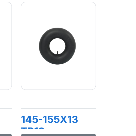
145-155X13
TR13