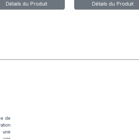
Détails du Produit
Détails du Produit
ce de
vation
s une
s vos