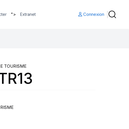
">
Connexion
cter
Extranet
RE TOURISME
TR13
URISME