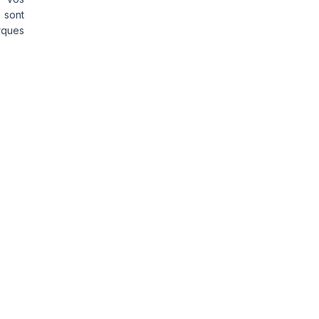
 sont
rques