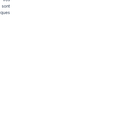
 sont
rques