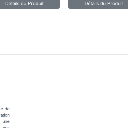
Détails du Produit
Détails du Produit
ce de
vation
s une
s vos