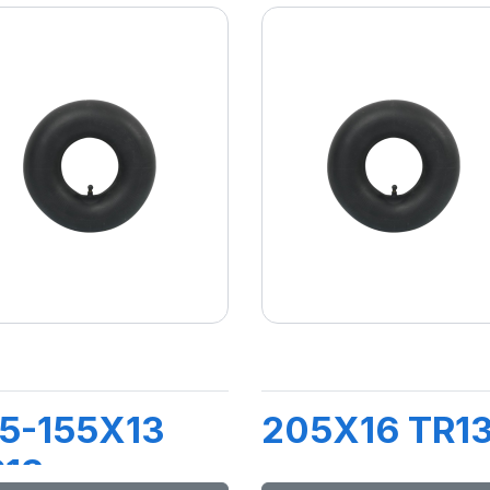
5-155X13
205X16 TR1
R13