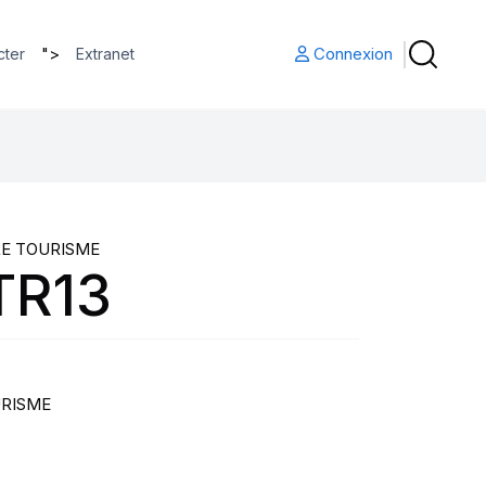
">
Connexion
cter
Extranet
RE TOURISME
TR13
URISME