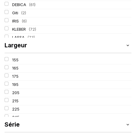
DEBICA
(61)
Giti
(2)
IRIS
(6)
KLEBER
(72)
LASSA
(73)
Largeur
LING LONG
(80)
MICHELIN
(133)
155
PIRELLI
(211)
165
175
195
205
215
225
245
Série