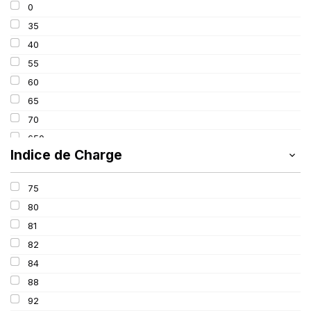
0
35
40
55
60
65
70
650
Indice de Charge
75
80
81
82
84
88
92