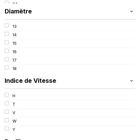
94
Diamètre
95
98
13
99
14
15
16
17
18
Indice de Vitesse
H
T
V
W
Y