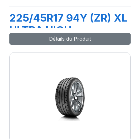
225/45R17 94Y (ZR) XL
ULTRA HIGH
Détails du Produit
PERFORMANCE