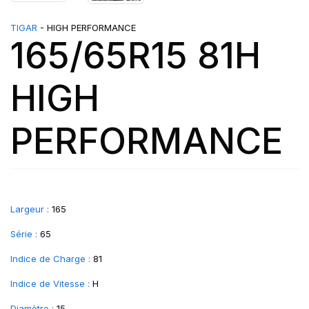
TIGAR
- HIGH PERFORMANCE
165/65R15 81H
HIGH
PERFORMANCE
Largeur :
165
Série :
65
Indice de Charge :
81
Indice de Vitesse :
H
Diamètre :
15