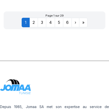
XL POWERGY 2
Page 1 sur 29
1
2
3
4
5
6
›
»
Depuis 1985, Jomaa SA met son expertise au service de