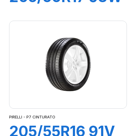
XL P7
CINTURATO C2
PIRELLI - P7 CINTURATO
205/55R16 91V