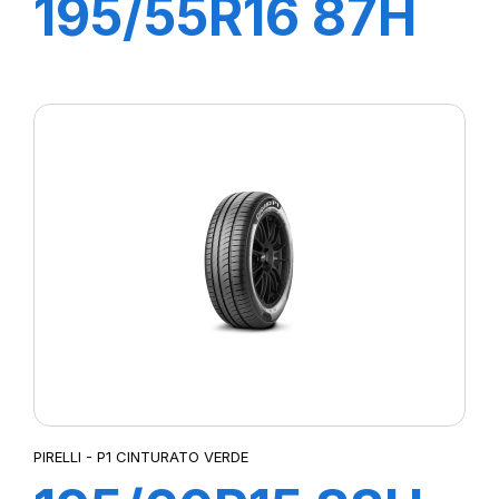
195/55R16 87H
P1 CINTURATO
VERDE
PIRELLI - P1 CINTURATO VERDE