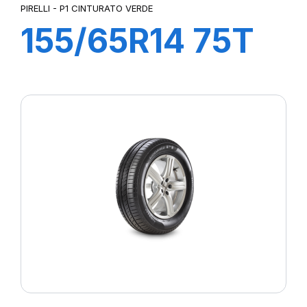
PIRELLI - P1 CINTURATO VERDE
155/65R14 75T
P1cintVerde