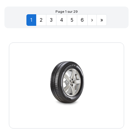
Page 1 sur 29
1
2
3
4
5
6
›
»