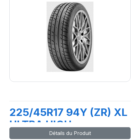
225/45R17 94Y (ZR) XL
ULTRA HIGH
Détails du Produit
PERFORMANCE