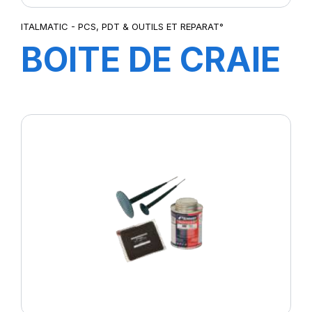
ITALMATIC - PCS, PDT & OUTILS ET REPARAT°
BOITE DE CRAIE
ROSE (12
Pcs)-3080019S-