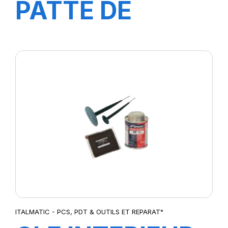
PATTE DE
MONTAGE 5KG
ITALMATIC - PCS, PDT & OUTILS ET REPARAT°