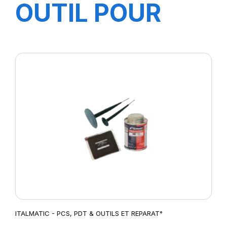
OUTIL POUR
DEVISSE et
VISSER
BOUCHON/MEC
VL/PL
ITALMATIC - PCS, PDT & OUTILS ET REPARAT°