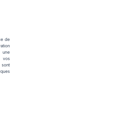
ce de
vation
s une
s vos
 sont
rques