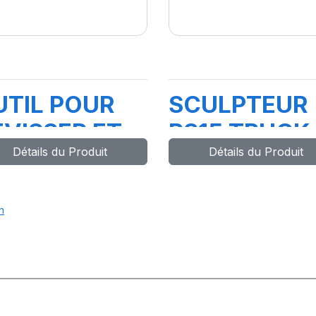
UTIL POUR
SCULPTEUR
VISSER ET
PS15 TRUCK
Détails du Produit
Détails du Produit
SSER MEC /B
STAR+
C
n