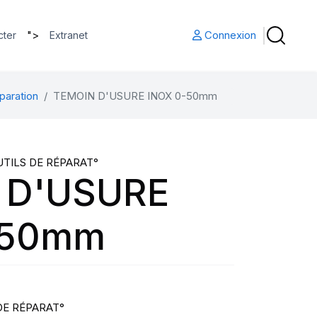
">
Connexion
cter
Extranet
paration
TEMOIN D'USURE INOX 0-50mm
UTILS DE RÉPARAT°
 D'USURE
-50mm
DE RÉPARAT°