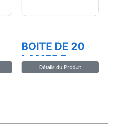
BOITE DE 20
LAMES 7-
Détails du Produit
13MM/PR3