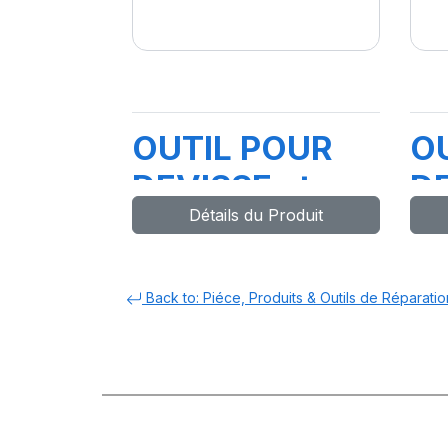
OUTIL POUR
O
DEVISSE et
DE
Détails du Produit
VISSER
VI
BOUCHON/MEC
G
VL/PL
Back to: Piéce, Produits & Outils de Réparatio