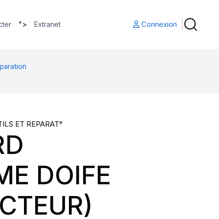
">
Connexion
cter
Extranet
paration
TILS ET REPARAT°
RD
ME DOIFE
CTEUR)