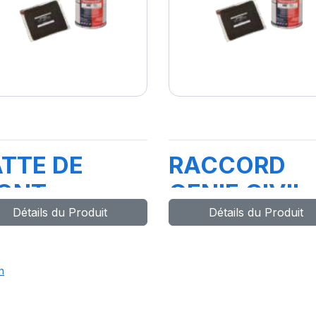
ATTE DE
RACCORD
ONT
GENIE CIVIL
Détails du Produit
Détails du Produit
.CAM4KG
n