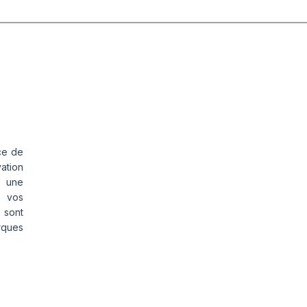
ce de
vation
s une
s vos
 sont
rques