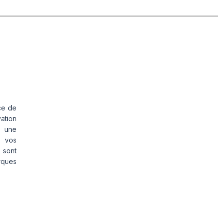
ce de
vation
s une
s vos
 sont
rques