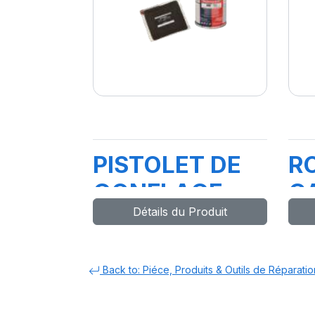
PISTOLET DE
R
GONFLAGE
C
Détails du Produit
DIGITAL
P
SCHRADER-
E
3030017G-
Back to: Piéce, Produits & Outils de Réparatio