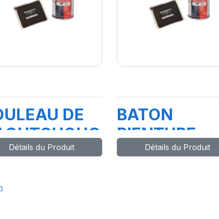
OULEAU DE
BATON
AOUTCHOUC
PIENTURE
Détails du Produit
Détails du Produit
OUR
INDELIBLE3
XTRUDEUSE
n