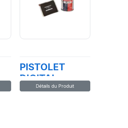
PISTOLET
DIGITAL
Détails du Produit
0800258
SCHRADER
CHALLENG