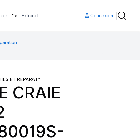
">
Connexion
cter
Extranet
paration
TILS ET REPARAT°
E CRAIE
2
80019S-