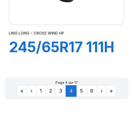
LING LONG - CROSS WIND HP
245/65R17 111H
XL CROSS WIND
4X4 HP
Page 4 sur 17
«
‹
1
2
3
4
5
6
›
»