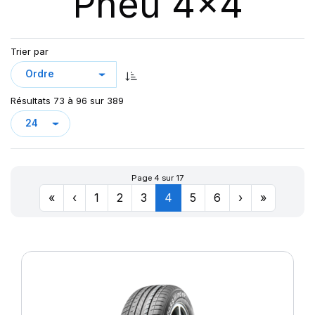
Pneu 4x4
123
AT/TA KO3 LRF
123/120
AT70
124/121
Trier par
AT100
126/123
AT T/A KO2
127/124
AURES
128
Résultats 73 à 96 sur 389
CHAMPIRO VP1
CINTURATO AS+
CINTURATO SF3
CITILANDER
Page 4 sur 17
COBRA
«
‹
1
2
3
4
5
6
›
»
COMPETUS A/T 2
COMPETUS A/T 3
COMPETUS H/L
COMPETUS H/P
COMPETUS H/P2
COMPETUS H/P3