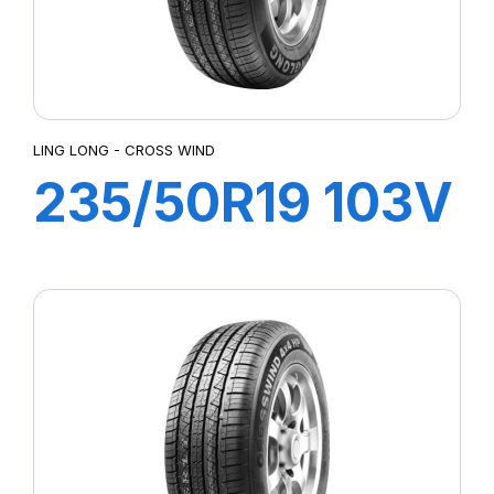
LING LONG - CROSS WIND
235/50R19 103V
XL CROSS WIND
4X4 (HP)