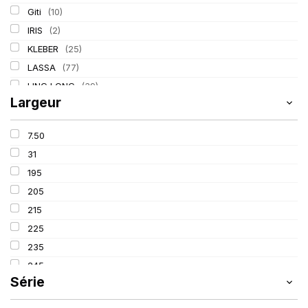
Giti
(10)
IRIS
(2)
KLEBER
(25)
LASSA
(77)
LING LONG
(39)
Largeur
MICHELIN
(80)
PIRELLI
(110)
7.50
TIGAR
(3)
31
195
205
215
225
235
245
Série
255
265