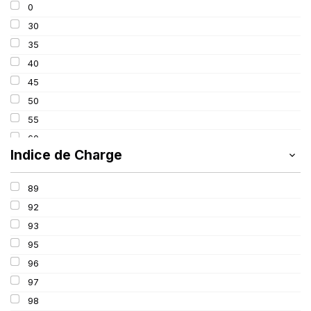
0
275
30
285
35
295
40
305
45
315
50
325
55
60
Indice de Charge
65
70
89
75
92
80
93
85
95
100
96
97
98