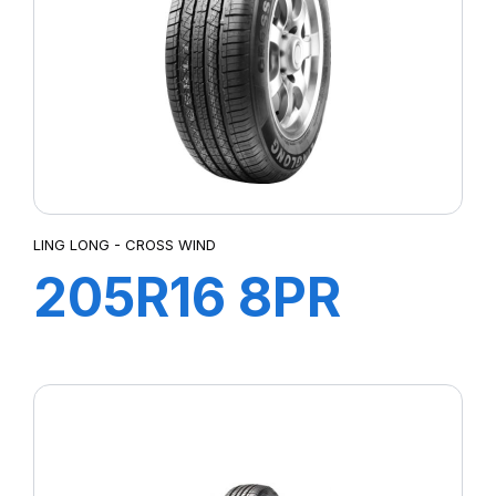
LATTITUDE SPORT 3
LATTITUDE TOUR HP (N1)²
LMB3
LTA/S
LTX A/T
LTX AT2
MUD TERRAIN T/A KM2
MUD TERRAIN T/A KM3
LING LONG - CROSS WIND
P-ZERO AS
205R16 8PR
P7 CINTURATO
PILOTE SPORT 4 SUV
110/108R CROSS
PILOT SPORT 4
PILOT SPORT CUP2
WIND A/T
PILOT SUPER SPORT
POWERGY 2
PRESTO