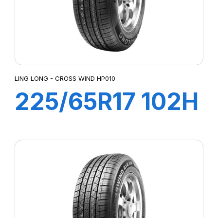
LING LONG - CROSS WIND HP010
225/65R17 102H
CROSS WIND HP