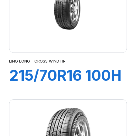
LING LONG - CROSS WIND HP
215/70R16 100H
CROSS WIND
4X4 HP