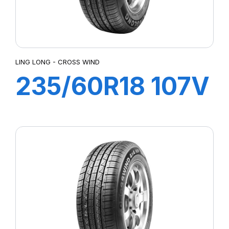
LING LONG - CROSS WIND
235/60R18 107V
XL CROSS WIND
4X4