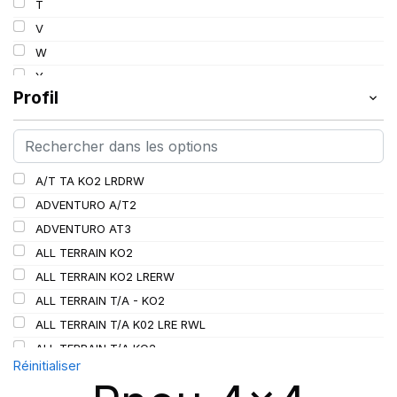
T
112
V
113
W
114
Y
115
Profil
115/112
116
116/113
A/T TA KO2 LRDRW
117/114
ADVENTURO A/T2
117/116
ADVENTURO AT3
118/115
ALL TERRAIN KO2
119/116
ALL TERRAIN KO2 LRERW
120
ALL TERRAIN T/A - KO2
120/116
ALL TERRAIN T/A K02 LRE RWL
120/117
ALL TERRAIN T/A KO2
121
Réinitialiser
ALL TERRAIN T/A KO3
121/118
AT/TA KO3 LRD