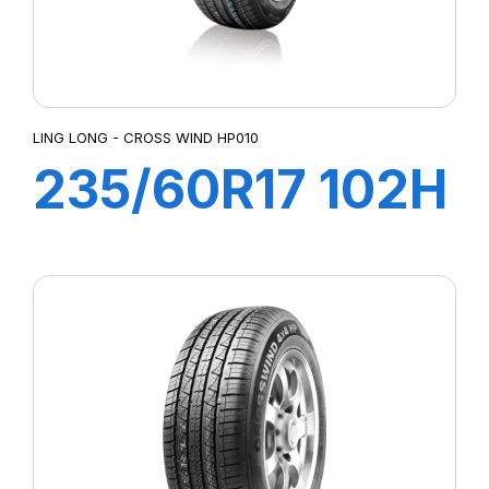
LING LONG - CROSS WIND HP010
235/60R17 102H
CROSS WIND
(HP010)