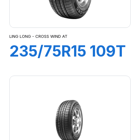
LING LONG - CROSS WIND AT
235/75R15 109T
XL CROSS WIND
AT100