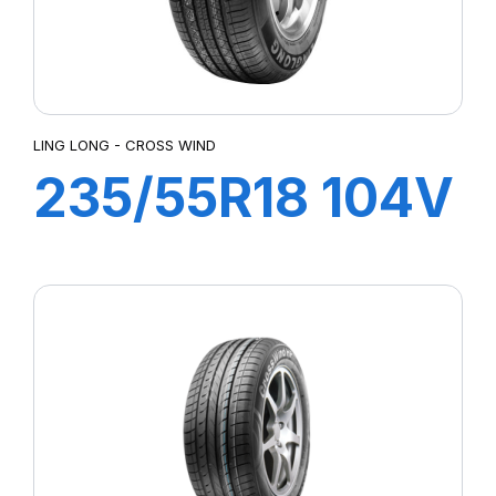
LING LONG - CROSS WIND
235/55R18 104V
CROSS WIND
4X4 HP