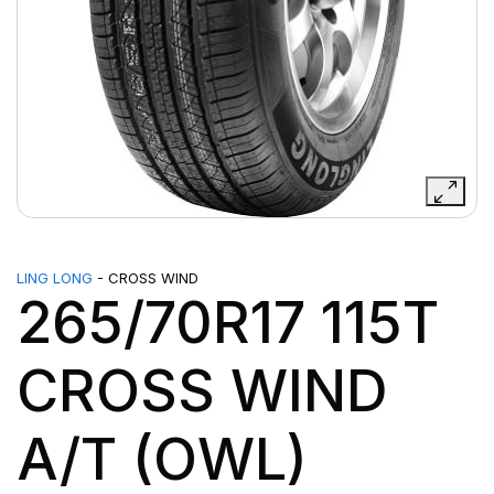
LING LONG
- CROSS WIND
265/70R17 115T
CROSS WIND
A/T (OWL)