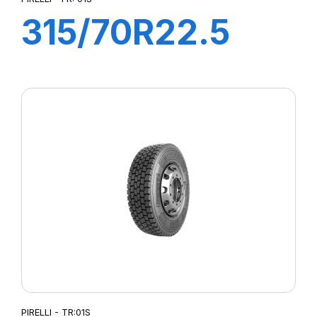
315/70R22.5
FR:01S II+
156/150L (154M)
EX+S
PIRELLI - TR:01S