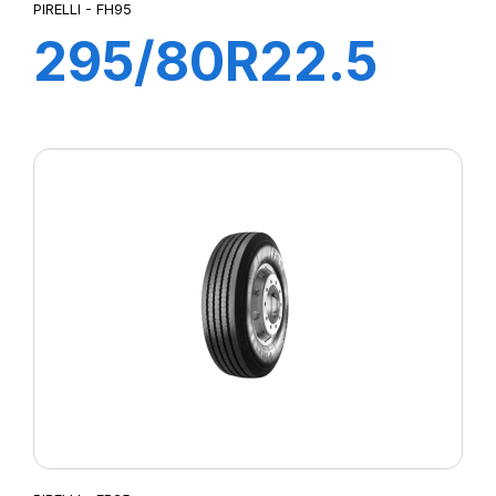
PIRELLI - FH95
295/80R22.5
FH95 COMFORT
154/149M