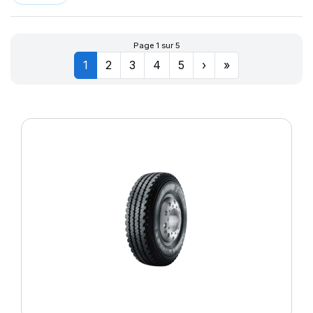
Page 1 sur 5
1
2
3
4
5
›
»