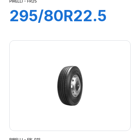
PIRELLI - FR25
295/80R22.5
FR25 PLUS
152/148M
PIRELLI - FR: 01S