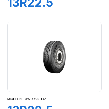
13R22.5
XWORKS HDD
156/151K
MICHELIN - XWORKS HDZ