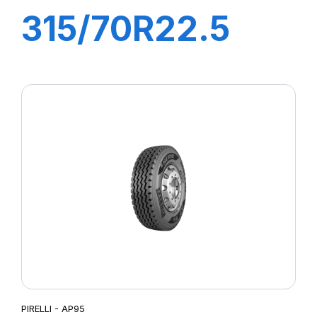
315/70R22.5
TR:01S II+
154/150L (152M)
M+S
PIRELLI - AP95