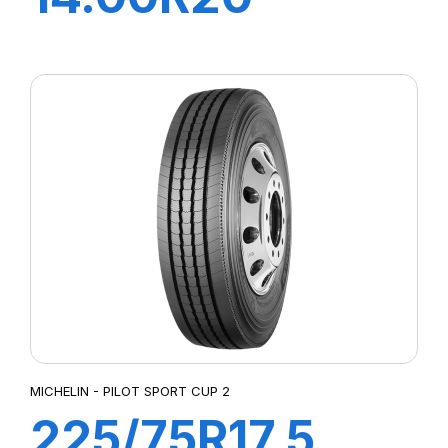
XFORCE
ZL168/165K
MICHELIN - PILOT SPORT CUP 2
225/75R17.5