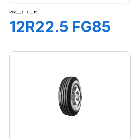
PIRELLI - FG85
12R22.5 FG85
152/148L M+S