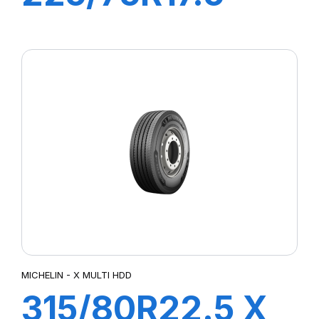
XMZ 129/127M
MICHELIN - X MULTI HDD
315/80R22.5 X