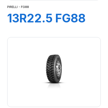
PIRELLI - FG88
13R22.5 FG88
156/150K M+S*