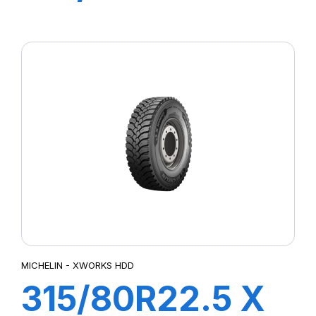
MULTI HDZ
156/150L
MICHELIN - XWORKS HDD
315/80R22.5 X