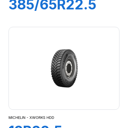
385/65R22.5
ST25 160K
(158L) M+S FRT
MICHELIN - XWORKS HDD