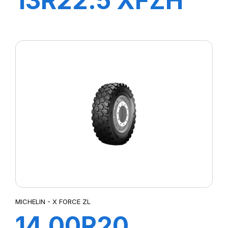
13R22.5 XFZH
154/150G TL VM
MICHELIN - X FORCE ZL
14.00R20