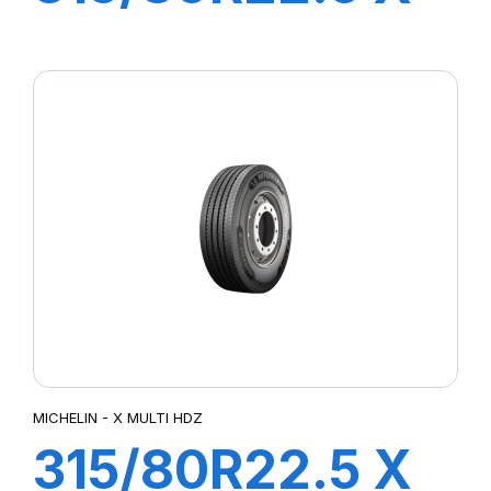
MULTI HDD
156/150L
MICHELIN - X MULTI HDZ
315/80R22.5 X