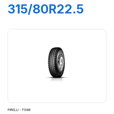
315/80R22.5
AP95 156/150K
M+S Diam Nero
Plus
PIRELLI - FG88