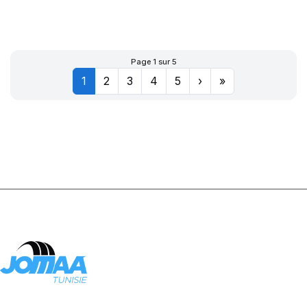
XWORKS HDZ
156/150K
Page 1 sur 5
1
2
3
4
5
›
»