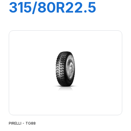
315/80R22.5
FH:01K 156/150L
(154M)
PIRELLI - TG88