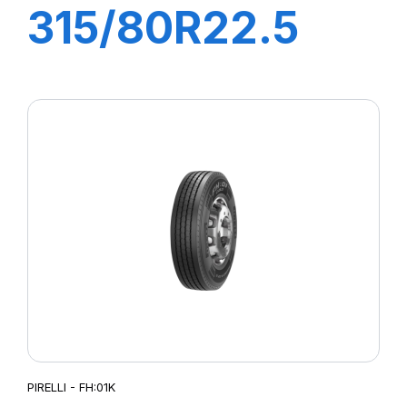
315/80R22.5
FG88 156/150K
M+S
PIRELLI - FH:01K