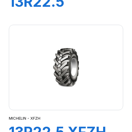
13R22.5
XWORKS HDZ
156/151K
MICHELIN - XFZH