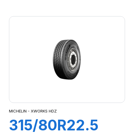
WORKS HDD
156/150K
MICHELIN - XWORKS HDZ
315/80R22.5