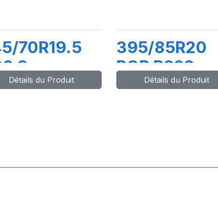
5/70R19.5
395/85R20
2 S
POR PS22
Détails du Produit
Détails du Produit
36/134M
TL168G (161
M+S