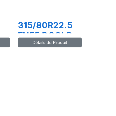
315/80R22.5
FH55 DCOLD
Détails du Produit
J)
154/150M
(156L)