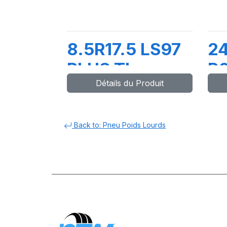
8.5R17.5 LS97
24
PLUS TL
R0
Détails du Produit
121/120M
1
Back to: Pneu Poids Lourds