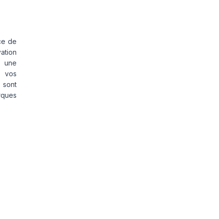
ce de
vation
s une
s vos
 sont
rques