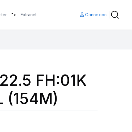
">
Connexion
cter
Extranet
22.5 FH:01K
L (154M)