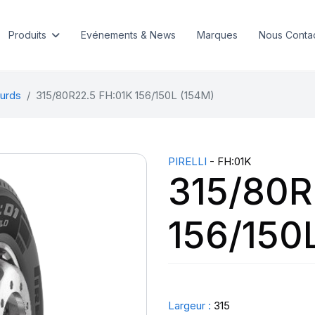
Produits
Evénements & News
Marques
Nous Conta
urds
315/80R22.5 FH:01K 156/150L (154M)
PIRELLI
- FH:01K
315/80R
156/150
Largeur :
315