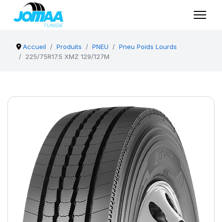
Accueil
Produits
PNEU
Pneu Poids Lourds
225/75R17.5 XMZ 129/127M