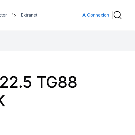
">
Connexion
cter
Extranet
22.5 TG88
K