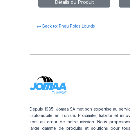
Détails du Produit
152/148M
1
Back to: Pneu Poids Lourds
Depuis 1985, Jomaa SA met son expertise au servi
l’automobile en Tunisie. Proximité, fiabilité et inno
sont au cœur de notre mission. Nous proposon
large gamme de produits et solutions pour tou