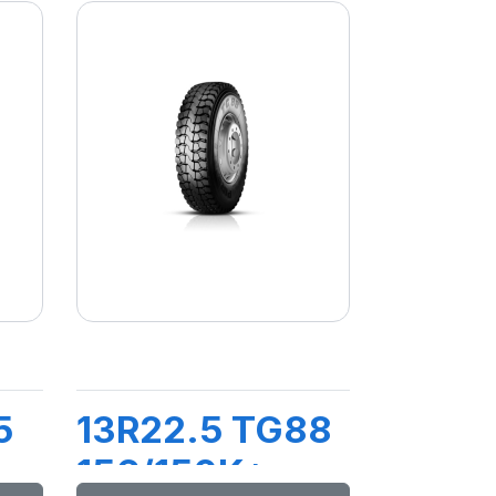
5
13R22.5 TG88
156/150K*