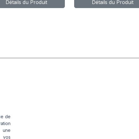
Détails du Produit
Détails du Produit
56/150K M+S
PLUS*
ce de
vation
s une
s vos