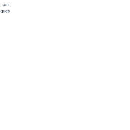
 sont
rques