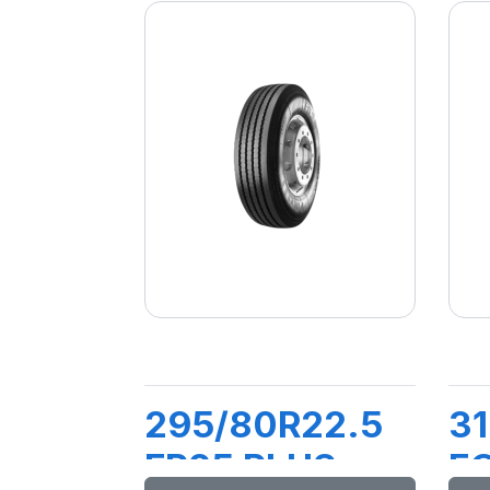
295/80R22.5
31
FR25 PLUS
F