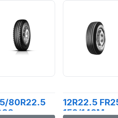
5/80R22.5
12R22.5 FR2
G88
152/148M