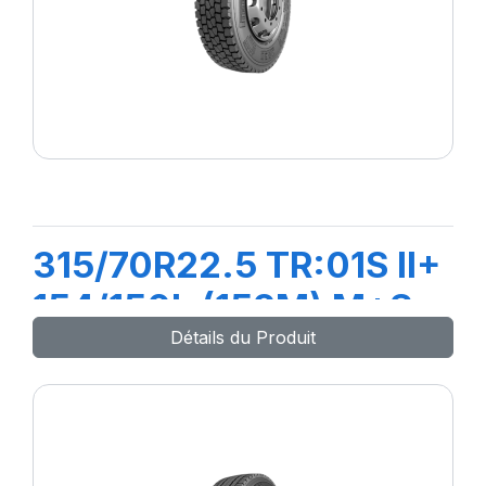
315/70R22.5 TR:01S II+
154/150L (152M) M+S
Détails du Produit