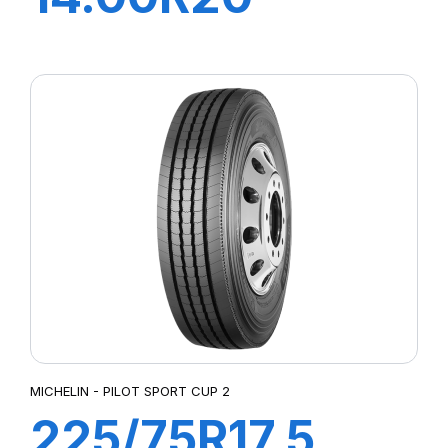
XFORCE
ZL168/165K
MICHELIN - PILOT SPORT CUP 2
225/75R17.5