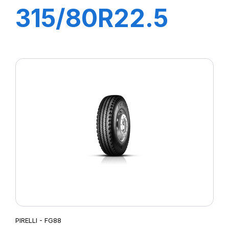
315/80R22.5
AP95 156/150K
M+S Diam Nero
Plus
PIRELLI - FG88