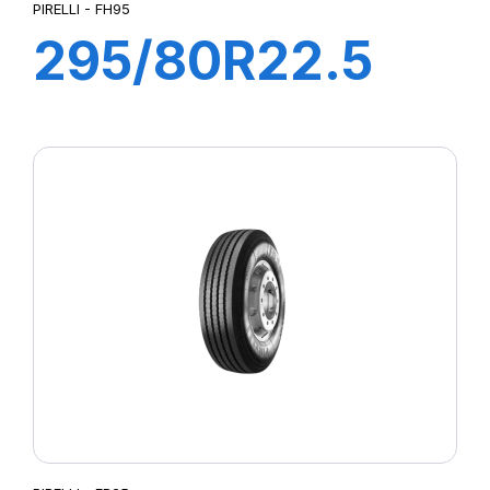
PIRELLI - FH95
295/80R22.5
FH95 COMFORT
154/149M