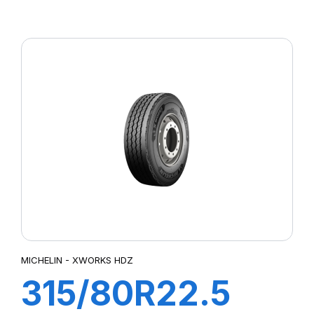
WORKS HDD
156/150K
MICHELIN - XWORKS HDZ
315/80R22.5