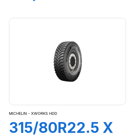
MULTI HDZ
156/150L
MICHELIN - XWORKS HDD
315/80R22.5 X