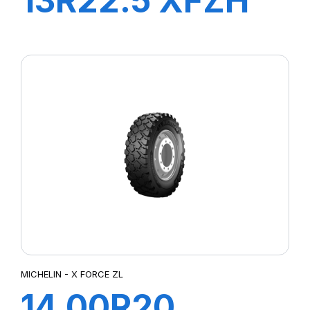
13R22.5 XFZH
154/150G TL VM
MICHELIN - X FORCE ZL
14.00R20