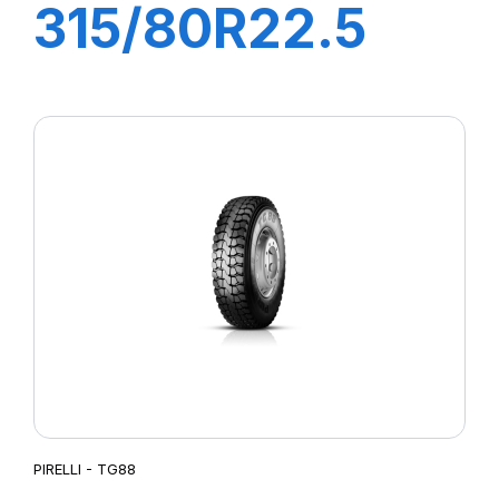
315/80R22.5
FH:01K 156/150L
(154M)
PIRELLI - TG88