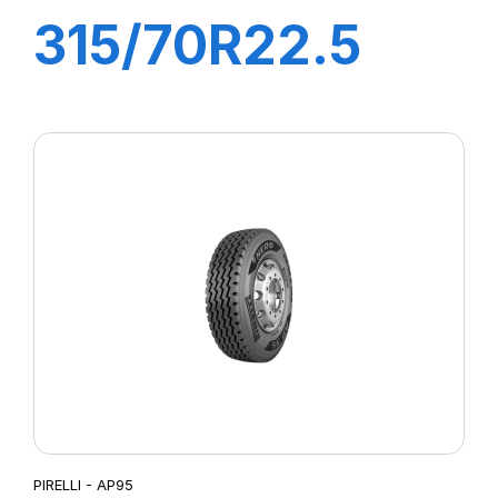
315/70R22.5
TR:01S II+
154/150L (152M)
M+S
PIRELLI - AP95