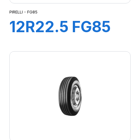
PIRELLI - FG85
12R22.5 FG85
152/148L M+S