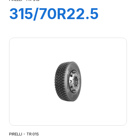
315/70R22.5
FR:01S II+
156/150L (154M)
EX+S
PIRELLI - TR:01S