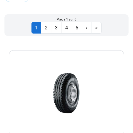
Page 1 sur 5
1
2
3
4
5
›
»