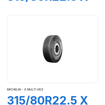
MULTI HDD
156/150L
MICHELIN - X MULTI HDZ
315/80R22.5 X