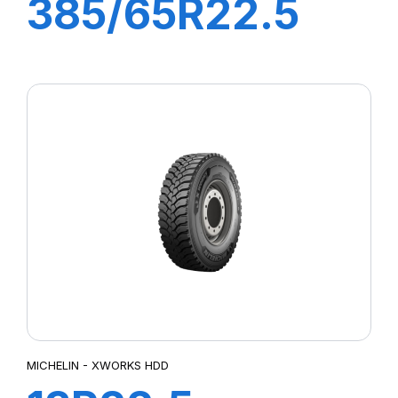
385/65R22.5
ST25 160K
(158L) M+S FRT
MICHELIN - XWORKS HDD