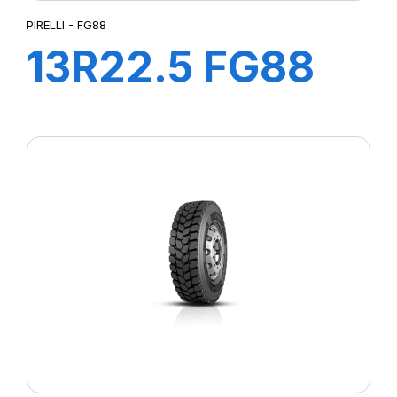
PIRELLI - FG88
13R22.5 FG88
156/150K M+S*