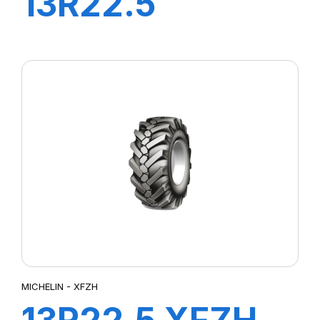
13R22.5
XWORKS HDZ
156/151K
MICHELIN - XFZH