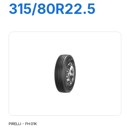
315/80R22.5
FG88 156/150K
M+S
PIRELLI - FH:01K