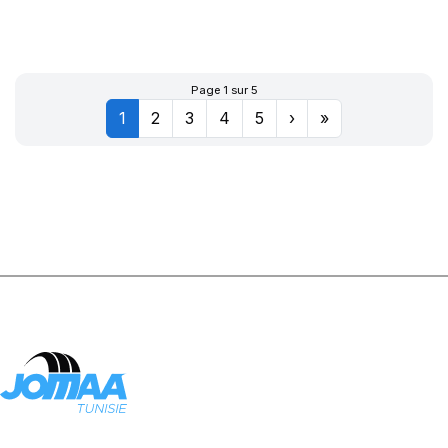
XWORKS HDZ
156/150K
Page 1 sur 5
1
2
3
4
5
›
»