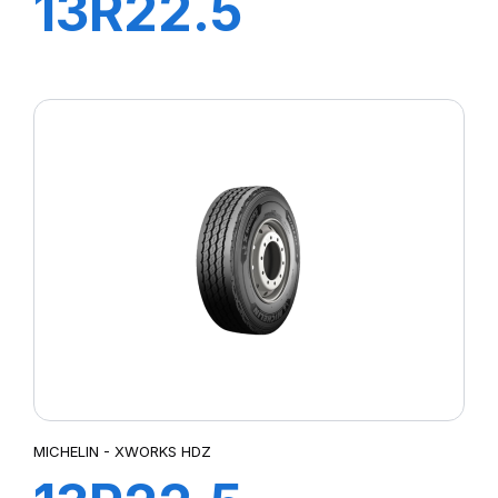
13R22.5
XWORKS HDD
156/151K
MICHELIN - XWORKS HDZ