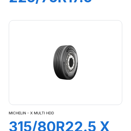
XMZ 129/127M
MICHELIN - X MULTI HDD
315/80R22.5 X