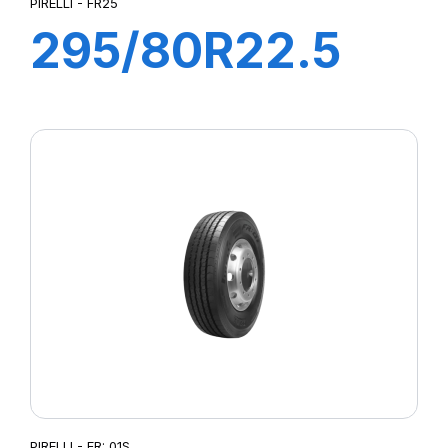
PIRELLI - FR25
295/80R22.5
FR25 PLUS
152/148M
PIRELLI - FR: 01S