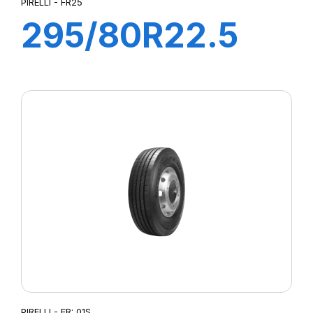
PIRELLI - FR25
295/80R22.5
FR25 PLUS
152/148M
PIRELLI - FR: 01S