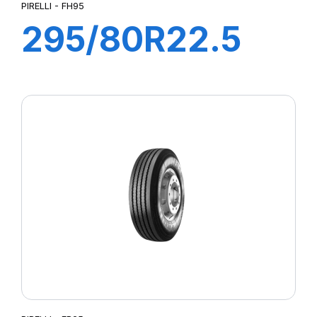
PIRELLI - FH95
295/80R22.5
FH95 COMFORT
154/149M