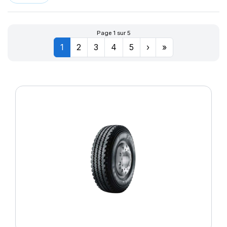
Page 1 sur 5
1
2
3
4
5
›
»