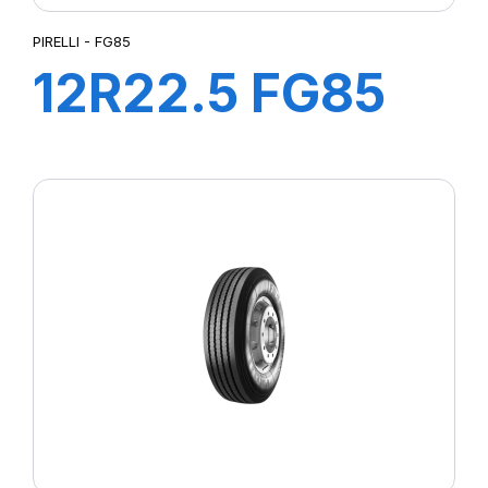
PIRELLI - FG85
12R22.5 FG85
152/148L M+S