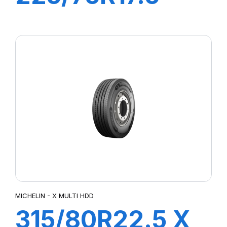
XMZ 129/127M
MICHELIN - X MULTI HDD
315/80R22.5 X