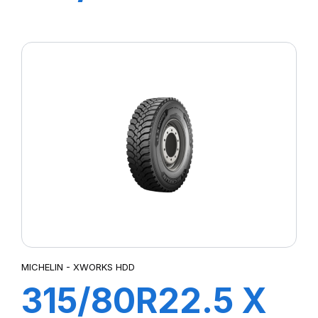
MULTI HDZ
156/150L
MICHELIN - XWORKS HDD
315/80R22.5 X