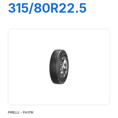
315/80R22.5
FG88 156/150K
M+S
PIRELLI - FH:01K