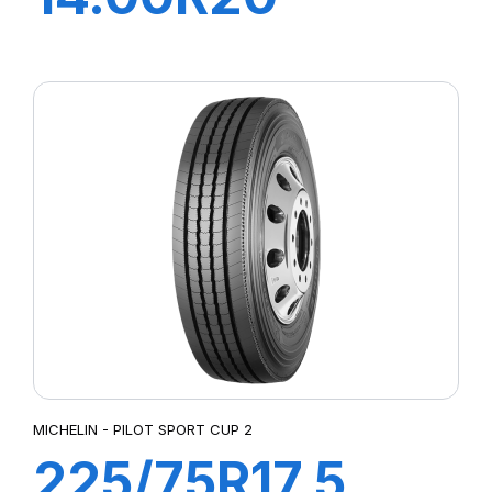
XFORCE
ZL168/165K
MICHELIN - PILOT SPORT CUP 2
225/75R17.5