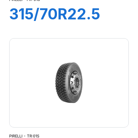
315/70R22.5
FR:01S II+
156/150L (154M)
EX+S
PIRELLI - TR:01S