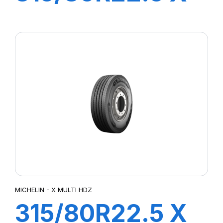
MULTI HDD
156/150L
MICHELIN - X MULTI HDZ
315/80R22.5 X