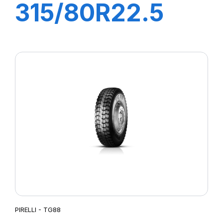
315/80R22.5
FH:01K 156/150L
(154M)
PIRELLI - TG88