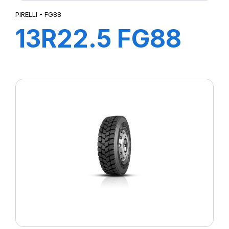
PIRELLI - FG88
13R22.5 FG88
156/150K M+S*