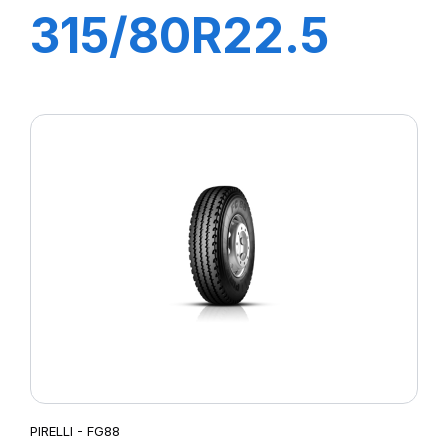
315/80R22.5
AP95 156/150K
M+S Diam Nero
Plus
PIRELLI - FG88