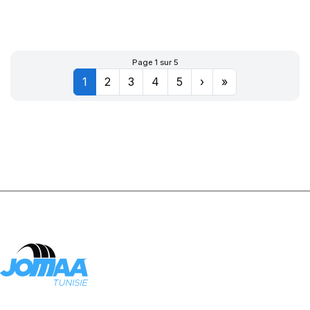
XWORKS HDZ
156/150K
Page 1 sur 5
1
2
3
4
5
›
»