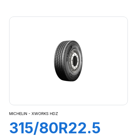
WORKS HDD
156/150K
MICHELIN - XWORKS HDZ
315/80R22.5