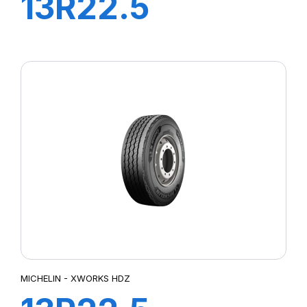
13R22.5
XWORKS HDD
156/151K
MICHELIN - XWORKS HDZ