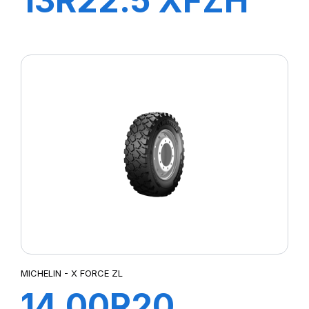
13R22.5 XFZH
154/150G TL VM
MICHELIN - X FORCE ZL
14.00R20