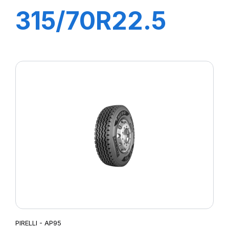
315/70R22.5
TR:01S II+
154/150L (152M)
M+S
PIRELLI - AP95