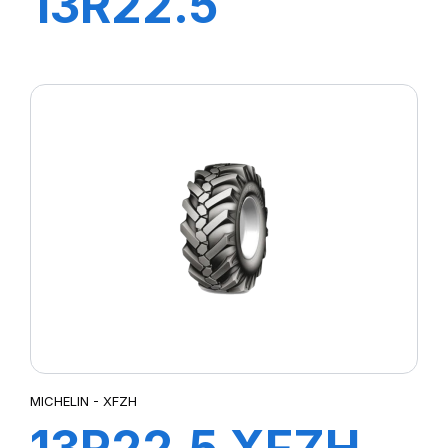
13R22.5
XWORKS HDZ
156/151K
MICHELIN - XFZH