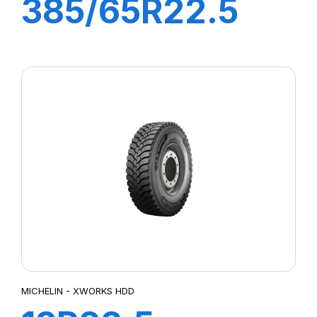
385/65R22.5
ST25 160K
(158L) M+S FRT
MICHELIN - XWORKS HDD