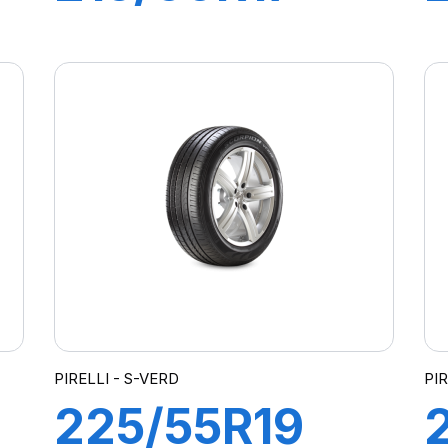
96H
SCORPION
PIRELLI - S-VERD
PIR
225/55R19