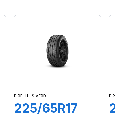
99V S-VERDE
All Season
PIRELLI - S-VERD
PIR
225/65R17