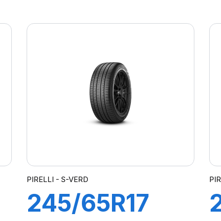
100H S-VEAS
PIRELLI - S-VERD
PI
245/65R17