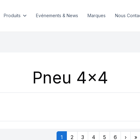
Produits
Evénements & News
Marques
Nous Conta
Pneu 4x4
1
2
3
4
5
6
›
»