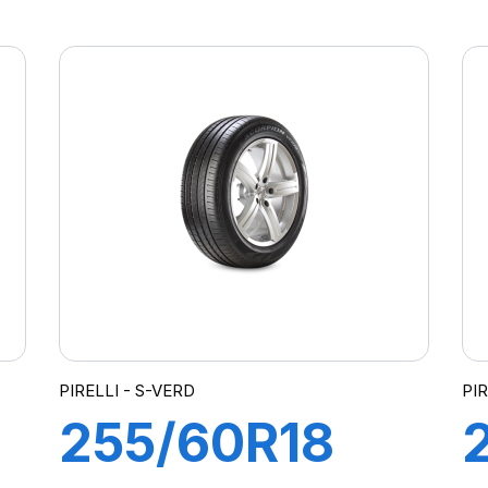
111H XL S-
VERD
PIRELLI - S-VERD
PIR
255/60R18