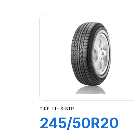
100H
CINTURATO
SF3
PIRELLI - S-STR
245/50R20