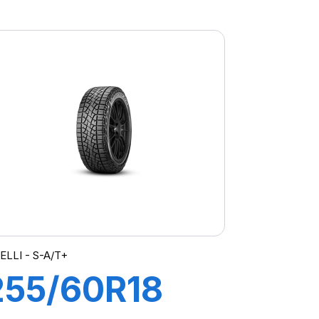
102Y XL s-i
PZERO PZ4
(*)ncs
ELLI - S-A/T+
255/60R18