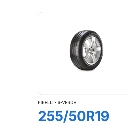
102H S-STR
PIRELLI - S-VERDE
255/50R19