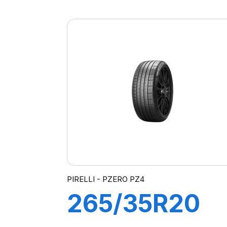
103V S-VERD
(MO)
PIRELLI - PZERO PZ4
265/35R20