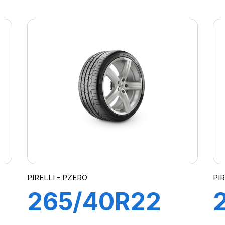
E
108W S-VERD
PIRELLI - PZERO
PIR
265/40R22