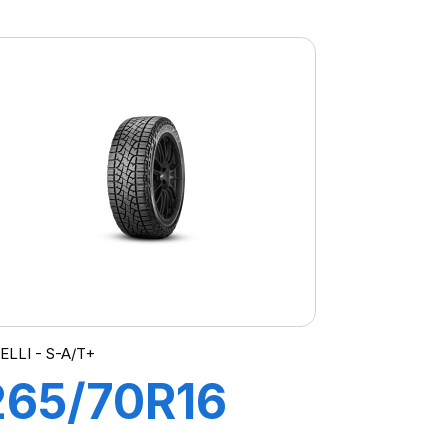
112H XL S-
A/T+
ELLI - S-A/T+
265/70R16