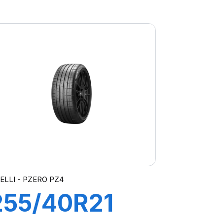
104Y XL
PZERO PZ4(J)
(LR)ncs
RELLI - PZERO PZ4
255/40R21