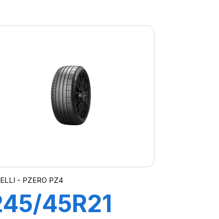
9V s-i S-
VERDE
RELLI - PZERO PZ4
245/45R21