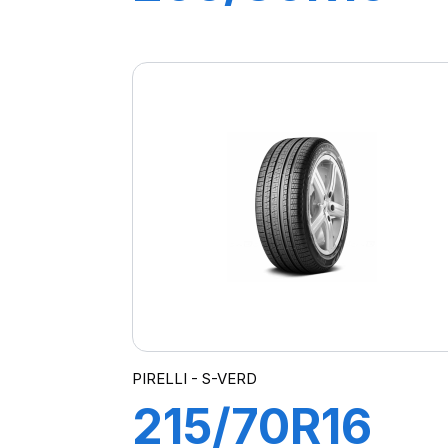
104T XL S-
ATR RBL
PIRELLI - S-VERD
215/70R16