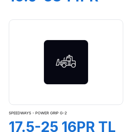
GRIPKING
SPEEDWAYS - POWER GRIP G-2
17.5-25 16PR TL