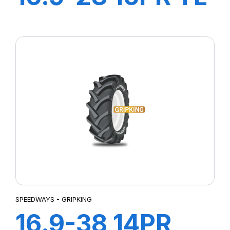
POWER LUG R-4
SPEEDWAYS - GRIPKING
16.9-38 14PR