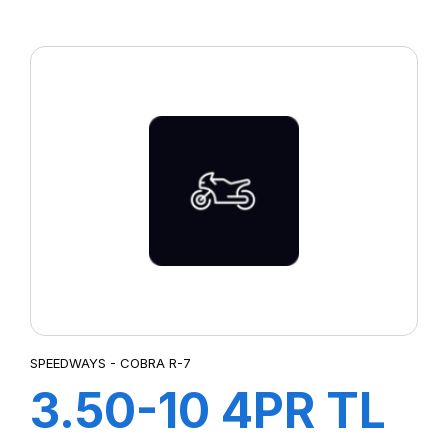
COBRA R-5
SPEEDWAYS - COBRA R-7
3.50-10 4PR TL