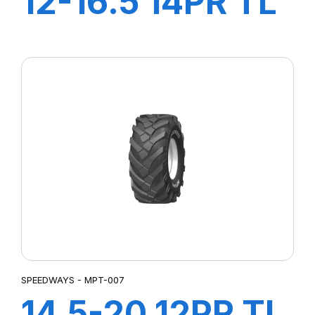
12-16.5 14PR TL
STEER KING
HD+
SPEEDWAYS - MPT-007
14.5-20 12PR TL