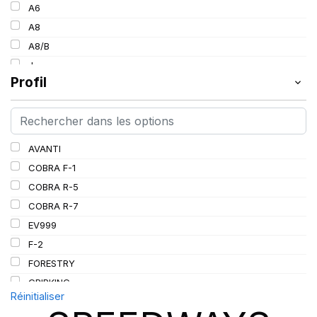
154
A6
30
157
A8
34
160
A8/B
36
185
J
38
Profil
L
PR
AVANTI
COBRA F-1
COBRA R-5
COBRA R-7
EV999
F-2
FORESTRY
GRIPKING
Réinitialiser
GRIPKING HD