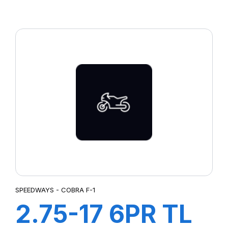
SUPER R-4
(POWER LUG)
SPEEDWAYS - COBRA F-1
2.75-17 6PR TL