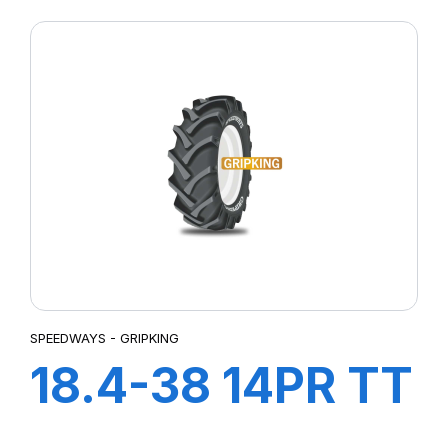
AIR + FLAP
SPEEDWAYS - GRIPKING
18.4-38 14PR TT
GripKing