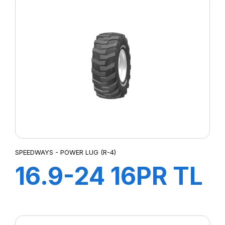
SPEEDWAYS - POWER LUG (R-4)
16.9-24 16PR TL
Power LugR-4