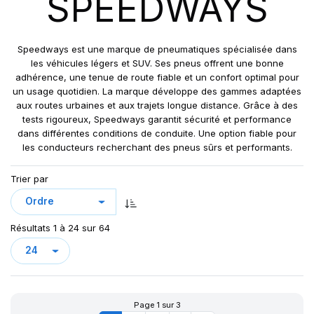
SPEEDWAYS
GRIPKING R-1
LIFT KING
MPT-007
Speedways est une marque de pneumatiques spécialisée dans
PK 303
les véhicules légers et SUV. Ses pneus offrent une bonne
adhérence, une tenue de route fiable et un confort optimal pour
PK 319
un usage quotidien. La marque développe des gammes adaptées
POWERGRIP
aux routes urbaines et aux trajets longue distance. Grâce à des
POWER GRIP G-2
tests rigoureux, Speedways garantit sécurité et performance
dans différentes conditions de conduite. Une option fiable pour
POWER LUG (R-4)
les conducteurs recherchant des pneus sûrs et performants.
RC999
ROCK PLUS HD
Trier par
SAMRAT
STEER KING HD+
Résultats 1 à 24 sur 64
SW-101
SW-201
SW 333
Page 1 sur 3