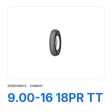
SW-101
SPEEDWAYS - SAMRAT
9.00-16 18PR TT
SAMRAT +CH A