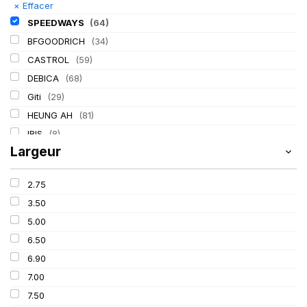
×
Effacer
SPEEDWAYS
(64)
BFGOODRICH
(34)
CASTROL
(59)
DEBICA
(68)
Giti
(29)
HEUNG AH
(81)
IRIS
(8)
Largeur
ITALMATIC
(60)
KLEBER
(116)
2.75
LASSA
(174)
3.50
LING LONG
(152)
5.00
MICHELIN
(345)
6.50
MITAS
(95)
6.90
Mondolfo ferro
(31)
7.00
PIRELLI
(419)
7.50
PROMETEON
(18)