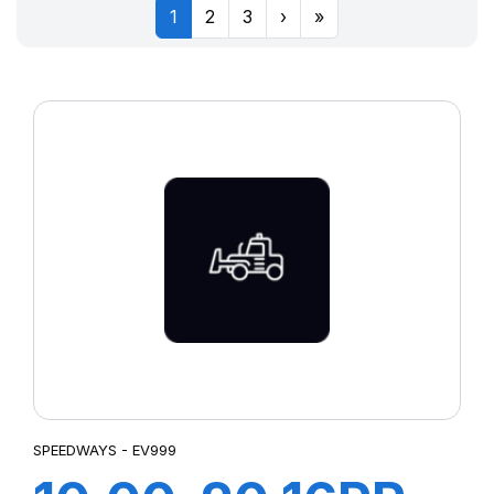
1
2
3
›
»
SPEEDWAYS - EV999