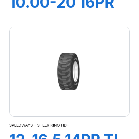
10.00-20 16PR
EV999 + CH A
AIR + FLAP
SPEEDWAYS - STEER KING HD+