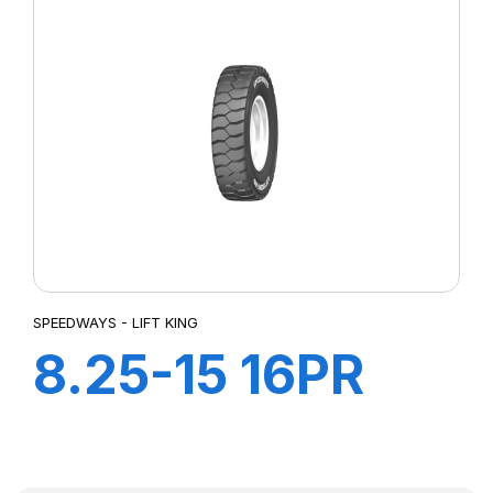
PLUS HD+ ch à
air+Flap
SPEEDWAYS - LIFT KING
8.25-15 16PR
LIFT KING HD