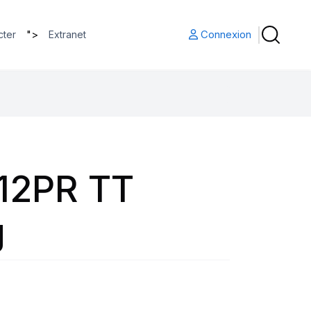
">
Connexion
cter
Extranet
 12PR TT
g