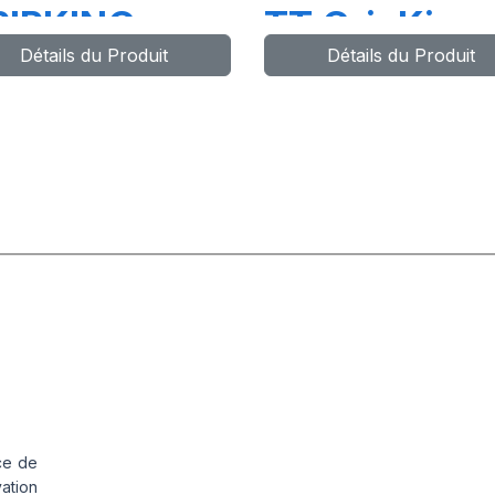
RIPKING
TT GripKing
Détails du Produit
Détails du Produit
ce de
vation