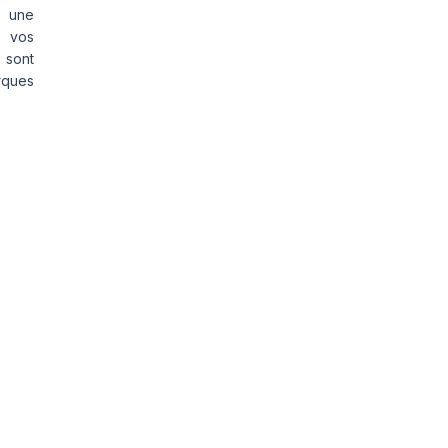
s une
s vos
 sont
rques