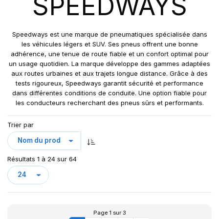
SPEEDWAYS
GRIPKING R-1
LIFT KING
MPT-007
Speedways est une marque de pneumatiques spécialisée dans
PK 303
les véhicules légers et SUV. Ses pneus offrent une bonne
adhérence, une tenue de route fiable et un confort optimal pour
PK 319
un usage quotidien. La marque développe des gammes adaptées
POWERGRIP
aux routes urbaines et aux trajets longue distance. Grâce à des
POWER GRIP G-2
tests rigoureux, Speedways garantit sécurité et performance
dans différentes conditions de conduite. Une option fiable pour
POWER LUG (R-4)
les conducteurs recherchant des pneus sûrs et performants.
RC999
ROCK PLUS HD
Trier par
SAMRAT
STEER KING HD+
Résultats 1 à 24 sur 64
SW-101
SW-201
SW 333
Page 1 sur 3