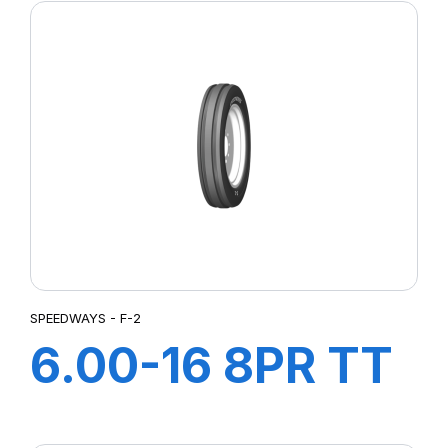
HD +CH A AIR +
FLAP
SPEEDWAYS - F-2
6.00-16 8PR TT
F-2