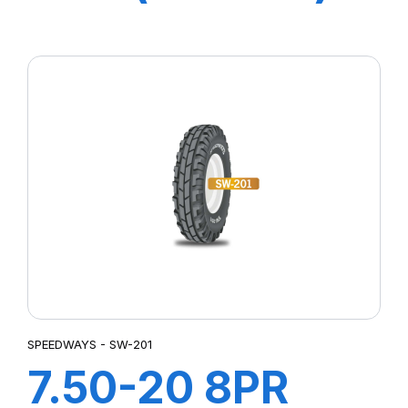
8PR TT GripKing
HD
SPEEDWAYS - SW-201
7.50-20 8PR