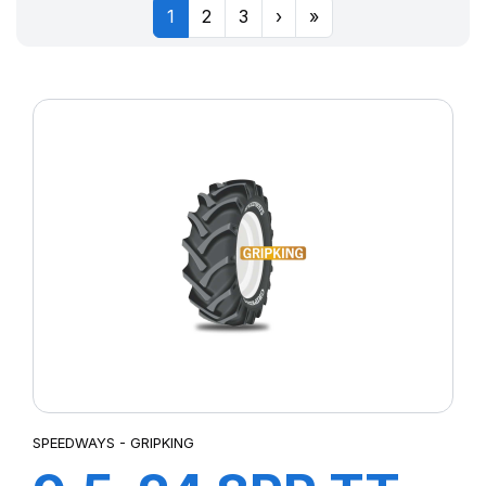
1
2
3
›
»
SPEEDWAYS - GRIPKING