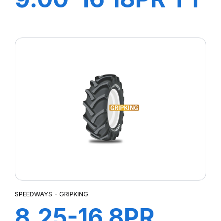
SAMRAT +CH A
AIR + FLAP
SPEEDWAYS - GRIPKING
8.25-16 8PR