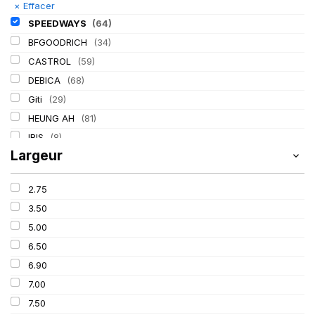
×
Effacer
SPEEDWAYS
(64)
BFGOODRICH
(34)
CASTROL
(59)
DEBICA
(68)
Giti
(29)
HEUNG AH
(81)
IRIS
(8)
Largeur
ITALMATIC
(60)
KLEBER
(116)
2.75
LASSA
(174)
3.50
LING LONG
(152)
5.00
MICHELIN
(345)
6.50
MITAS
(95)
6.90
Mondolfo ferro
(31)
7.00
PIRELLI
(419)
7.50
PROMETEON
(18)