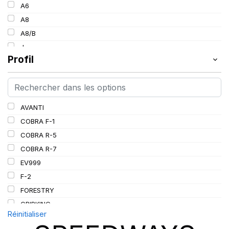
154
A6
30
157
A8
34
160
A8/B
36
185
J
38
Profil
L
PR
AVANTI
COBRA F-1
COBRA R-5
COBRA R-7
EV999
F-2
FORESTRY
GRIPKING
Réinitialiser
GRIPKING HD