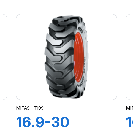
TL 144A3 SK-
02
I
MITAS - TI09
MIT
16.9-30