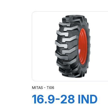
TL MPT-03
(M-I)
MITAS - TI06
16.9-28 IND