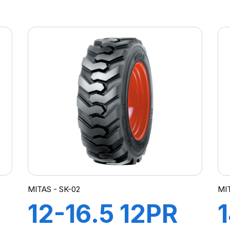
)
(320/80) IND
12PR TL TR-
(
09 (M-I)
MITAS - SK-02
MI
12-16.5 12PR