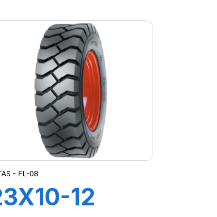
(440/80) TL
TI09
AS - FL-08
23X10-12