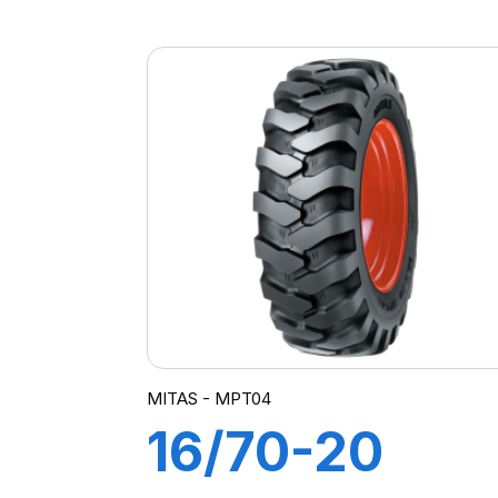
12PR TI-06
(M-I)
MITAS - MPT04
16/70-20