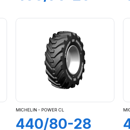
149A8 POWER
CL
MICHELIN - POWER CL
MI
440/80-28