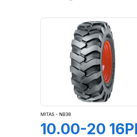
168A8 TL IND
POWER CL
MITAS - NB38
10.00-20 16P