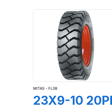
(400/70) 14P
TL MPT-04
(M-I)
MITAS - FL08
23X9-10 20P