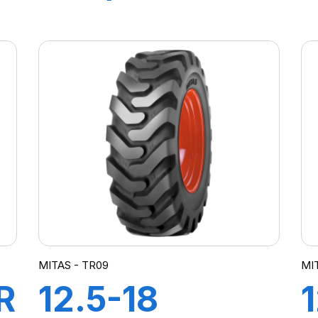
163A8 TL IND
POWER CL
MITAS - TR09
MI
R
12.5-18