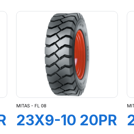
R
(400/70) 14PR
TL MPT-04
(M-I)
MITAS - FL 08
MIT
R
23X9-10 20PR