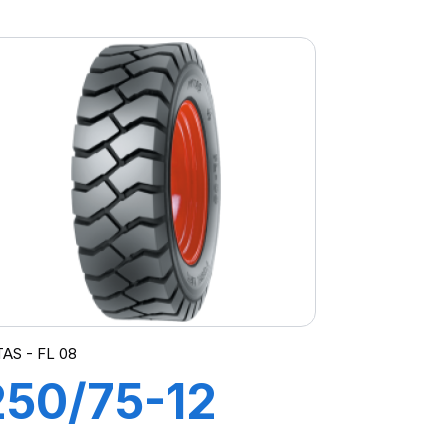
16PR FL-08
AS - FL 08
250/75-12