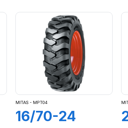
(440/80) IND
TL 14PR TI-09
(M-I)
MITAS - MPT04
MIT
16/70-24