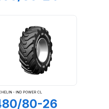
162A8 TL IND
POWER CL
CHELIN - IND POWER CL
480/80-26