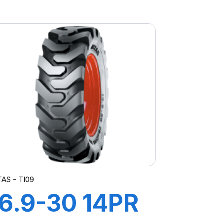
TL TG-02 (M-
)
AS - TI09
16.9-30 14PR