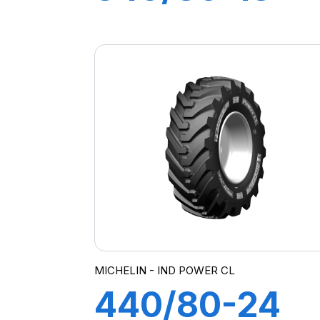
(12,5-18)
143A8 TL IND
POWER CL
MICHELIN - IND POWER CL
440/80-24