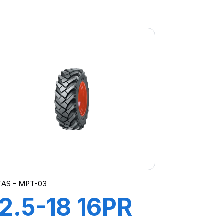
167A8 IND
POWER CL
TAS - MPT-03
12.5-18 16PR