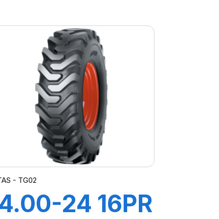
TL MPT-03
M-I)
TAS - TG02
14.00-24 16PR