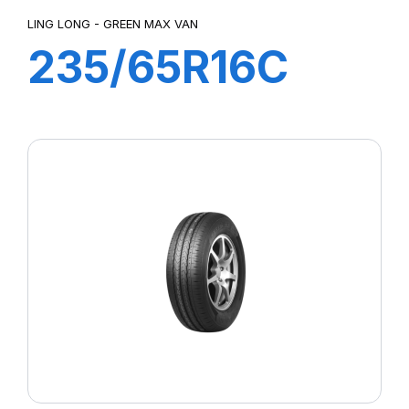
LING LONG - GREEN MAX VAN
235/65R16C
8PR 115/113R
GREEN-MAX
Van