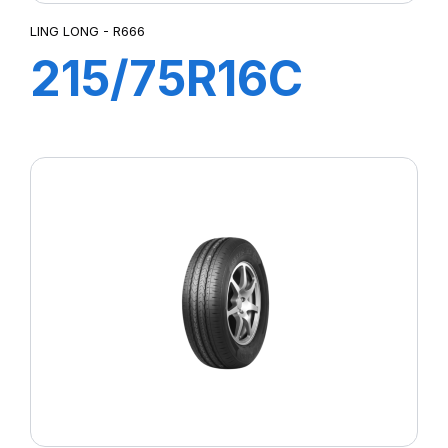
LING LONG - R666
215/75R16C
12PR 117/114Q
R666