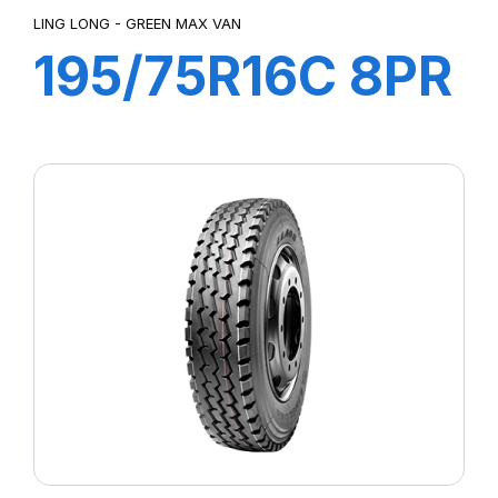
LING LONG - GREEN MAX VAN
195/75R16C 8PR
107/105R R666