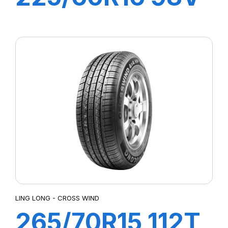
CROSS WIND
HP010
LING LONG - CROSS WIND
265/70R15 112T