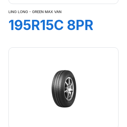
LING LONG - GREEN MAX VAN
195R15C 8PR
106/104R
GREEN-MAX
VAN