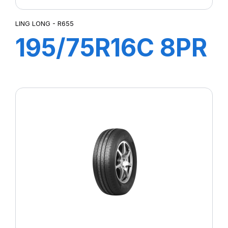
LING LONG - R655
195/75R16C 8PR
107/105R
GREEN-MAX
VAN 4S