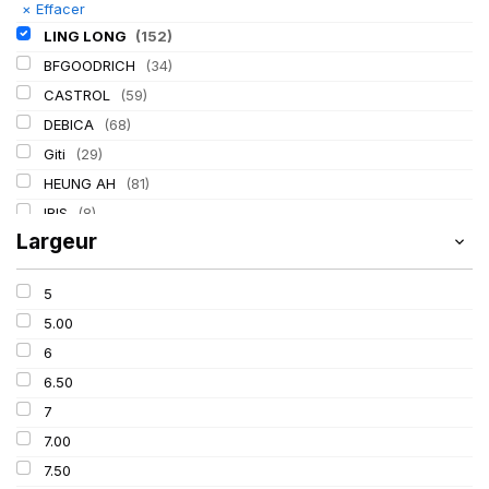
×
Effacer
LING LONG
(152)
BFGOODRICH
(34)
CASTROL
(59)
DEBICA
(68)
Giti
(29)
HEUNG AH
(81)
IRIS
(8)
Largeur
ITALMATIC
(60)
KLEBER
(116)
5
LASSA
(174)
5.00
MICHELIN
(345)
6
MITAS
(95)
6.50
Mondolfo ferro
(31)
7
PIRELLI
(419)
7.00
PROMETEON
(18)
7.50
SCHRADER
(24)