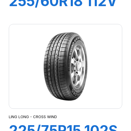
255/60R18 112V
XL CROSS WIND
4X4 (HP)
LING LONG - CROSS WIND
225/75R15 102S