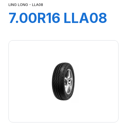
LING LONG - LLA08
7.00R16 LLA08
TT
118/114L+flap+ch
à air