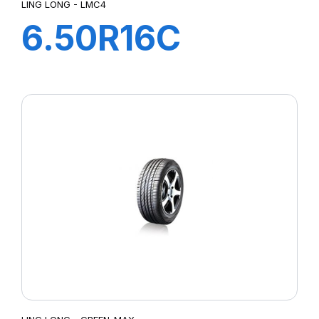
LING LONG - LMC4
6.50R16C
110/105M TL
LMC4