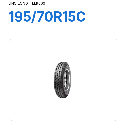
LING LONG - LLR666
195/70R15C
10PR 104/102R
R666