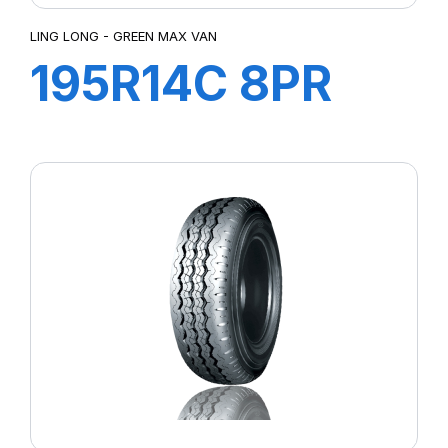
LING LONG - GREEN MAX VAN
195R14C 8PR
106/104P
GREEN-MAX
VAN