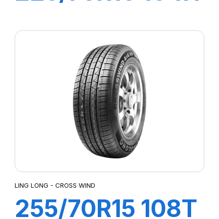
GREEN-MAX
4X4
LING LONG - CROSS WIND
255/70R15 108T