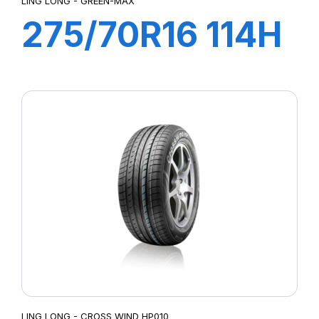
LING LONG - GREEN-MAX
275/70R16 114H
GREEN-MAX
4X4
LING LONG - CROSS WIND HP010