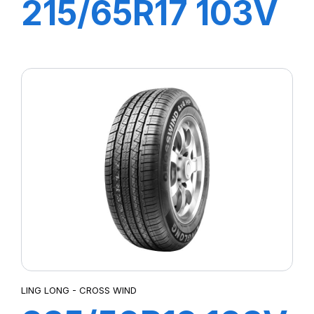
215/65R17 103V
XL GREEN-MAX
4X4 (HP)
LING LONG - CROSS WIND