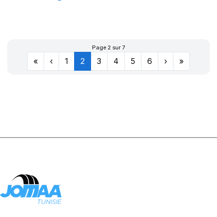
CROSS WIND
A/T
Page 2 sur 7
«
‹
1
2
3
4
5
6
›
»