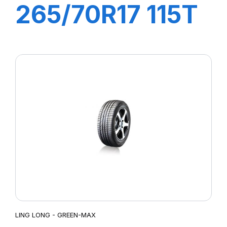
265/70R17 115T
CROSS WIND
A/T (OWL)
LING LONG - GREEN-MAX