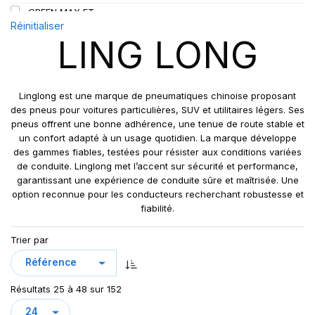
GREEN MAX ET
109
Réinitialiser
GREEN MAX HP 010
110
LING LONG
GREEN MAX HP010
110/108
GREEN MAX VAN
111
GREN-MAX ET
112
Linglong est une marque de pneumatiques chinoise proposant
GRIP MASTER
des pneus pour voitures particulières, SUV et utilitaires légers. Ses
112/110
pneus offrent une bonne adhérence, une tenue de route stable et
KCA651
114
un confort adapté à un usage quotidien. La marque développe
LB01
115
des gammes fiables, testées pour résister aux conditions variées
LB01N**
de conduite. Linglong met l’accent sur sécurité et performance,
115/113
garantissant une expérience de conduite sûre et maîtrisée. Une
LL25
117/114
option reconnue pour les conducteurs recherchant robustesse et
LL39
118/114
fiabilité.
LL45
121/120
Trier par
LL 102
122/118
LL102
131
LLA08
143/141
Résultats 25 à 48 sur 152
LLF26
158/150