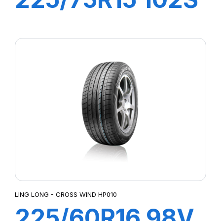
CROSS WIND ET
(HB)
LING LONG - CROSS WIND HP010
225/60R16 98V