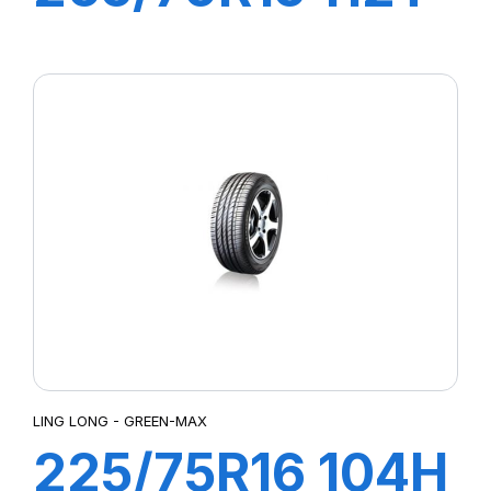
CROSS WIND
AT100
LING LONG - GREEN-MAX
225/75R16 104H