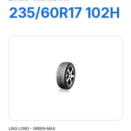
235/60R17 102H
CROSS WIND
(HP010)
LING LONG - GREEN-MAX