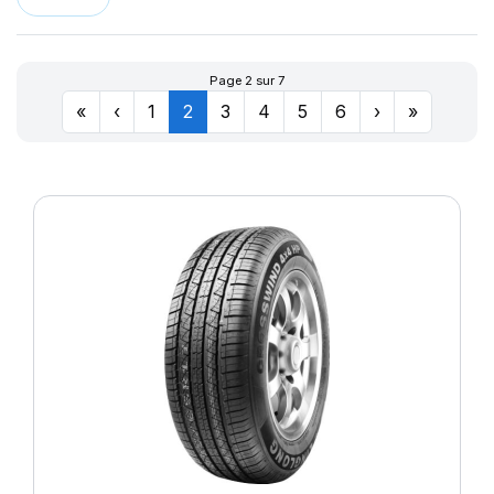
LLR666
174
LM11N
177
LMB3
180
Page 2 sur 7
LMC4
201
«
‹
1
2
3
4
5
6
›
»
LXC MASTER
LL
M-D41
MD-40
R655
R666
SPORT MASTER
T010