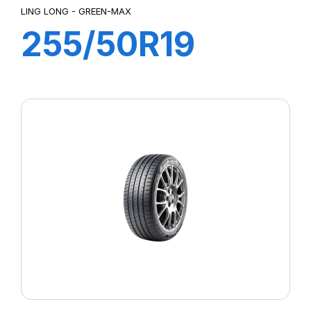
LING LONG - GREEN-MAX
255/50R19
107W XL
GREEN-MAX
4X4 (HP)