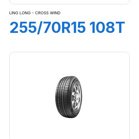
LING LONG - CROSS WIND
255/70R15 108T
CROSS WIND
A/T