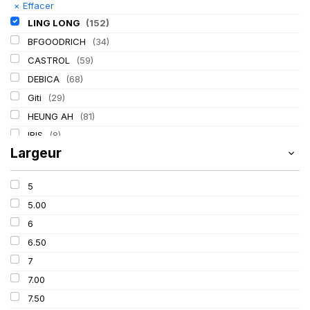
×
Effacer
LING LONG
(152)
BFGOODRICH
(34)
CASTROL
(59)
DEBICA
(68)
Giti
(29)
HEUNG AH
(81)
IRIS
(8)
Largeur
ITALMATIC
(60)
KLEBER
(116)
5
LASSA
(174)
5.00
MICHELIN
(345)
6
MITAS
(95)
6.50
Mondolfo ferro
(31)
7
PIRELLI
(419)
7.00
PROMETEON
(18)
7.50
SCHRADER
(24)