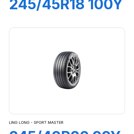
245/45R18 100Y
XL SPORT
MASTER
LING LONG - SPORT MASTER