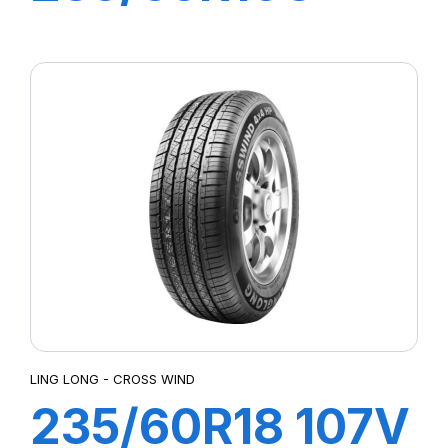
8PR 115/113R
GREEN-MAX
Van
LING LONG - CROSS WIND
235/60R18 107V