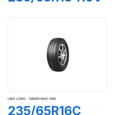
XL SPORT
MASTER C/S
LING LONG - GREEN MAX VAN
235/65R16C