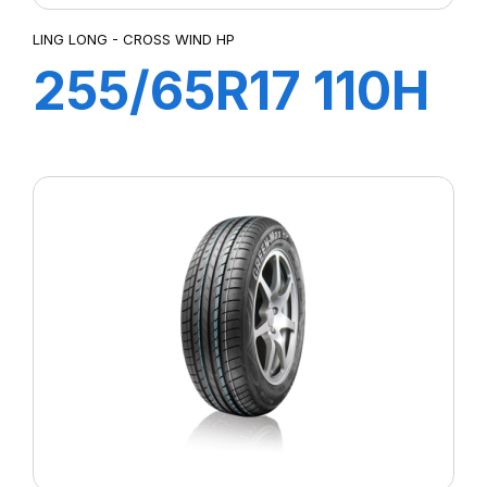
LING LONG - CROSS WIND HP
255/65R17 110H
CROSS WIND
4X4 HP