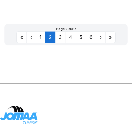
XL CROSS WIND
4X4
Page 2 sur 7
«
‹
1
2
3
4
5
6
›
»