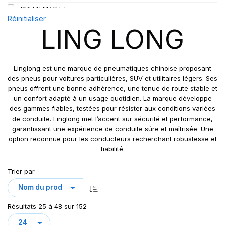
GREEN MAX ET
109
Réinitialiser
GREEN MAX HP 010
110
LING LONG
GREEN MAX HP010
110/108
GREEN MAX VAN
111
GREN-MAX ET
112
Linglong est une marque de pneumatiques chinoise proposant
GRIP MASTER
des pneus pour voitures particulières, SUV et utilitaires légers. Ses
112/110
pneus offrent une bonne adhérence, une tenue de route stable et
KCA651
114
un confort adapté à un usage quotidien. La marque développe
LB01
115
des gammes fiables, testées pour résister aux conditions variées
LB01N**
de conduite. Linglong met l’accent sur sécurité et performance,
115/113
garantissant une expérience de conduite sûre et maîtrisée. Une
LL25
117/114
option reconnue pour les conducteurs recherchant robustesse et
LL39
118/114
fiabilité.
LL45
121/120
Trier par
LL 102
122/118
LL102
131
LLA08
143/141
Résultats 25 à 48 sur 152
LLF26
158/150