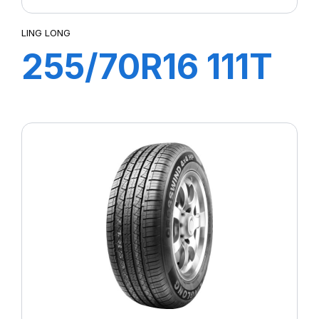
LING LONG
255/70R16 111T
CROSS WIND