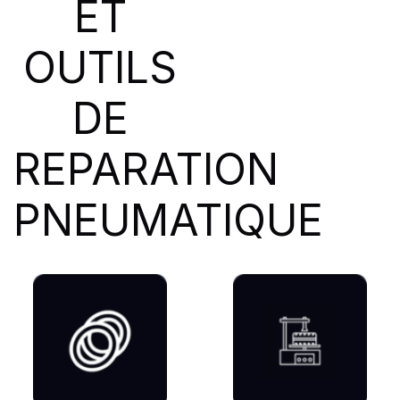
ET
SIOC
(23)
SPEEDWAYS
(64)
OUTILS
STICA
(3)
TIGAR
(24)
DE
REPARATION
PNEUMATIQUE