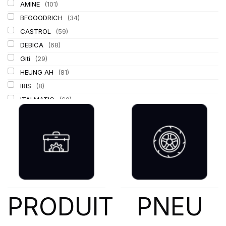
AMINE
(101)
BFGOODRICH
(34)
CASTROL
(59)
DEBICA
(68)
Giti
(29)
HEUNG AH
(81)
IRIS
(8)
ITALMATIC
(60)
KLEBER
(116)
LASSA
(174)
LING LONG
(152)
MICHELIN
(345)
MITAS
(95)
Mondolfo ferro
(31)
PIRELLI
(419)
PRODUIT
PNEU
PROMETEON
(18)
SCHRADER
(24)