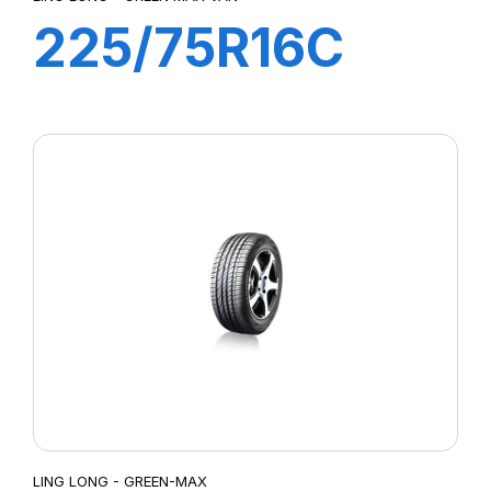
225/75R16C
10PR 121/120R
GREEN-MAX
VAN
LING LONG - GREEN-MAX