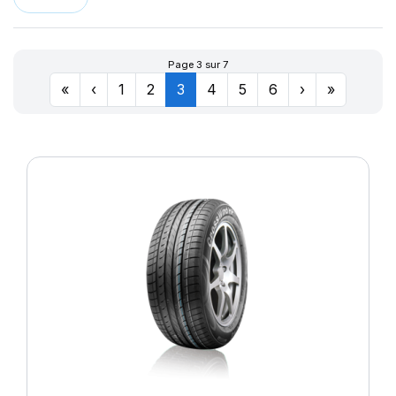
LLR666
174
LM11N
177
LMB3
180
Page 3 sur 7
LMC4
201
«
‹
1
2
3
4
5
6
›
»
LXC MASTER
LL
M-D41
MD-40
R655
R666
SPORT MASTER
T010