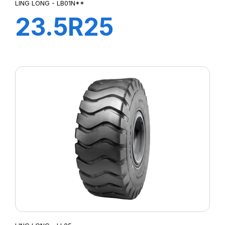
LING LONG - LB01N**
23.5R25
LB01N** L3 C1
201A2 TL