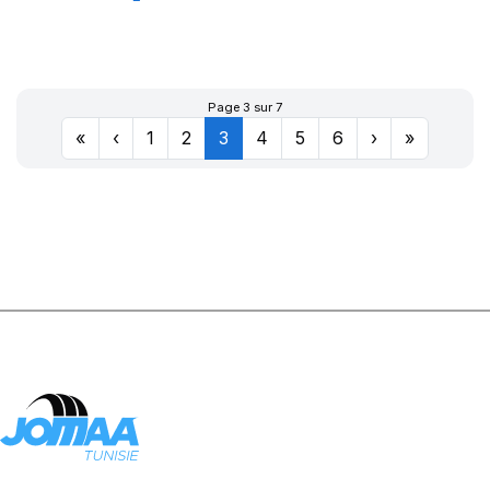
XL SPORT
MASTER
Page 3 sur 7
«
‹
1
2
3
4
5
6
›
»