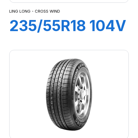
LING LONG - CROSS WIND
235/55R18 104V
CROSS WIND
4X4 HP