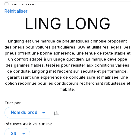
GREEN MAX ET
109
Réinitialiser
GREEN MAX HP 010
110
LING LONG
GREEN MAX HP010
110/108
GREEN MAX VAN
111
GREN-MAX ET
112
Linglong est une marque de pneumatiques chinoise proposant
GRIP MASTER
des pneus pour voitures particulières, SUV et utilitaires légers. Ses
112/110
pneus offrent une bonne adhérence, une tenue de route stable et
KCA651
114
un confort adapté à un usage quotidien. La marque développe
LB01
115
des gammes fiables, testées pour résister aux conditions variées
LB01N**
de conduite. Linglong met l’accent sur sécurité et performance,
115/113
garantissant une expérience de conduite sûre et maîtrisée. Une
LL25
117/114
option reconnue pour les conducteurs recherchant robustesse et
LL39
118/114
fiabilité.
LL45
121/120
Trier par
LL 102
122/118
LL102
131
LLA08
143/141
Résultats 49 à 72 sur 152
LLF26
158/150