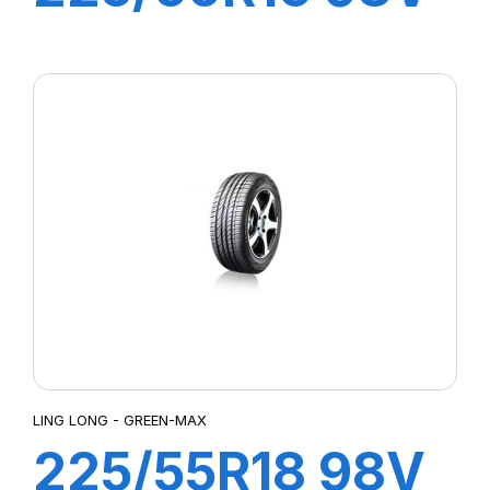
CROSS WIND
HP010
LING LONG - GREEN-MAX
225/55R18 98V