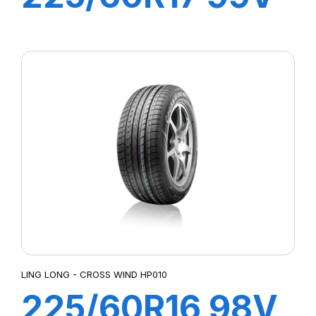
GREEN-MAX
4X4 HP
LING LONG - CROSS WIND HP010
225/60R16 98V