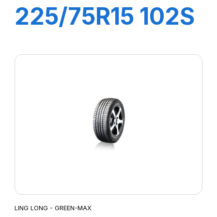
225/75R15 102S
CROSS WIND ET
(HB)
LING LONG - GREEN-MAX