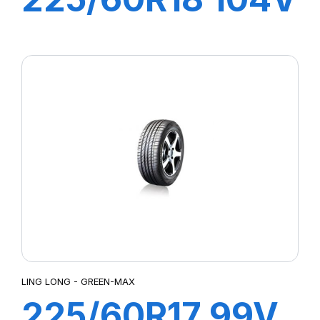
GRIP MASTER
C/S
LING LONG - GREEN-MAX
225/60R17 99V