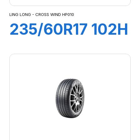
LING LONG - CROSS WIND HP010
235/60R17 102H
CROSS WIND
(HP010)