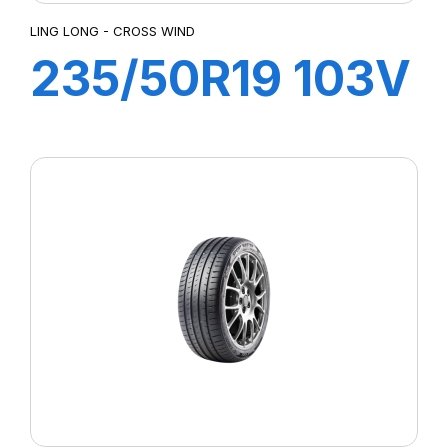
LING LONG - CROSS WIND
235/50R19 103V
XL CROSS WIND
4X4 (HP)