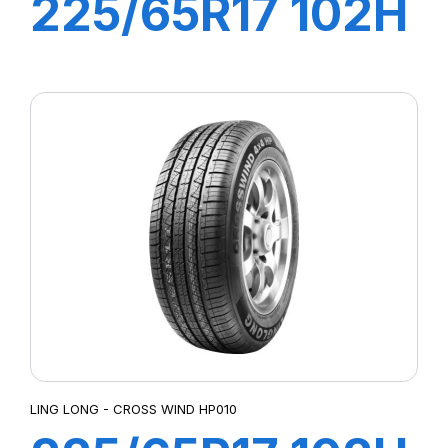
225/65R17 102H
GREEN MAX
LING LONG - CROSS WIND HP010