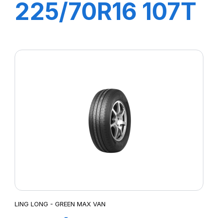
225/70R16 107T
XL CROSS WIND
A/T
LING LONG - GREEN MAX VAN