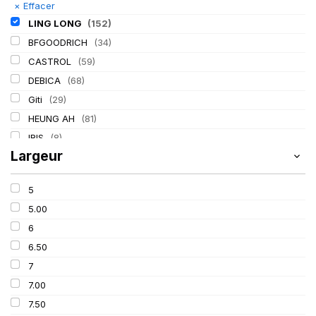
×
Effacer
LING LONG
(152)
BFGOODRICH
(34)
CASTROL
(59)
DEBICA
(68)
Giti
(29)
HEUNG AH
(81)
IRIS
(8)
Largeur
ITALMATIC
(60)
KLEBER
(116)
5
LASSA
(174)
5.00
MICHELIN
(345)
6
MITAS
(95)
6.50
Mondolfo ferro
(31)
7
PIRELLI
(419)
7.00
PROMETEON
(18)
7.50
SCHRADER
(24)