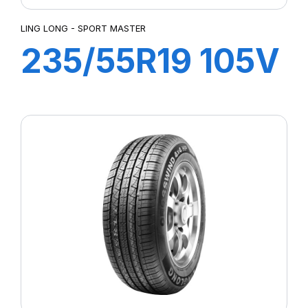
LING LONG - SPORT MASTER
235/55R19 105V
XL SPORT
MASTER e