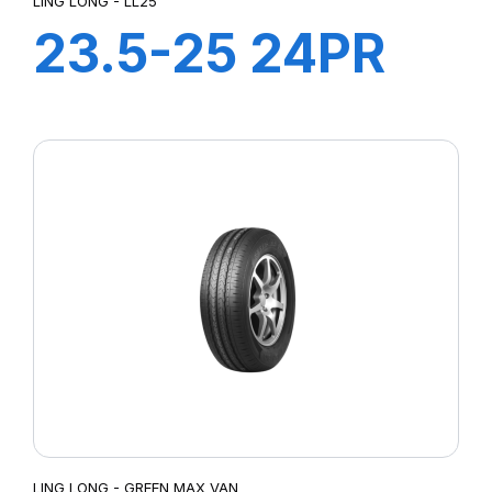
LING LONG - LL25
23.5-25 24PR
TL E3-L3 LL25
LING LONG - GREEN MAX VAN