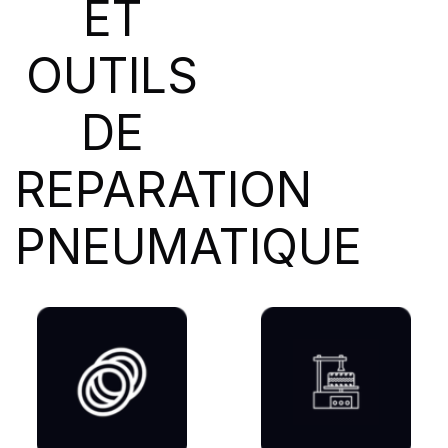
ET
SIOC
(23)
SPEEDWAYS
(64)
OUTILS
STICA
(3)
TIGAR
(24)
DE
REPARATION
PNEUMATIQUE