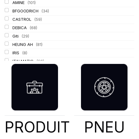
AMINE
(101)
BFGOODRICH
(34)
CASTROL
(59)
DEBICA
(68)
Giti
(29)
HEUNG AH
(81)
IRIS
(8)
ITALMATIC
(60)
KLEBER
(116)
LASSA
(174)
LING LONG
(152)
MICHELIN
(345)
MITAS
(95)
Mondolfo ferro
(31)
PIRELLI
(419)
PRODUIT
PNEU
PROMETEON
(18)
SCHRADER
(24)