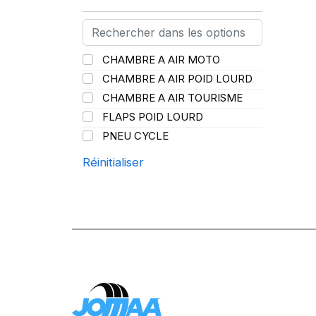
PIRELLI
(419)
PROMETEON
(18)
SCHRADER
(24)
CHAMBRE A AIR MOTO
SPEEDWAYS
(64)
CHAMBRE A AIR POID LOURD
STICA
(3)
CHAMBRE A AIR TOURISME
TIGAR
(24)
FLAPS POID LOURD
PNEU CYCLE
Réinitialiser