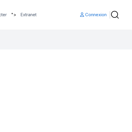
">
Connexion
cter
Extranet