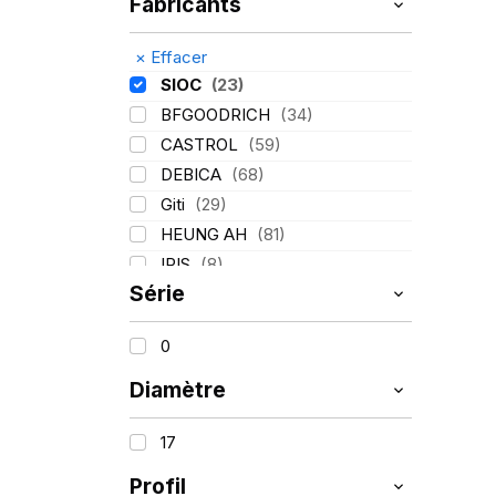
Fabricants
×
Effacer
SIOC
(23)
BFGOODRICH
(34)
CASTROL
(59)
DEBICA
(68)
Giti
(29)
HEUNG AH
(81)
IRIS
(8)
Série
ITALMATIC
(60)
KLEBER
(116)
0
LASSA
(174)
LING LONG
(152)
Diamètre
MICHELIN
(345)
17
MITAS
(95)
Mondolfo ferro
(31)
Profil