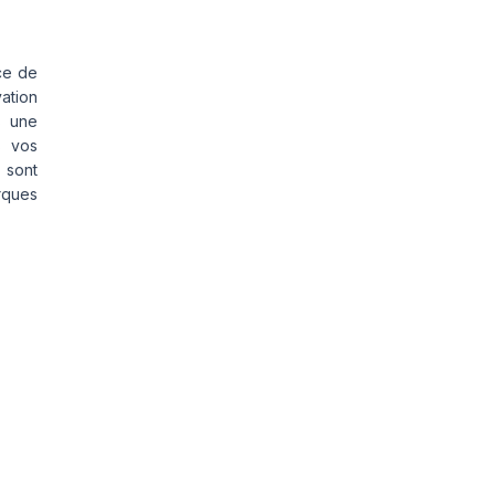
ce de
vation
s une
s vos
 sont
rques