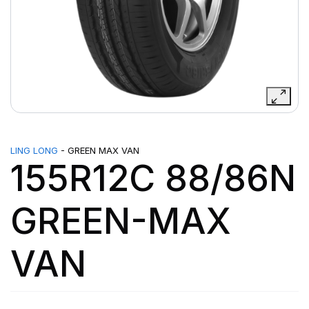
LING LONG
- GREEN MAX VAN
155R12C 88/86N
GREEN-MAX
VAN