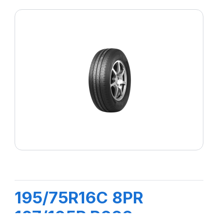
195/75R16C 8PR
107/105R R666