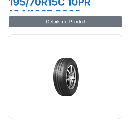
195/70R15C 10PR
104/102R R666
Détails du Produit