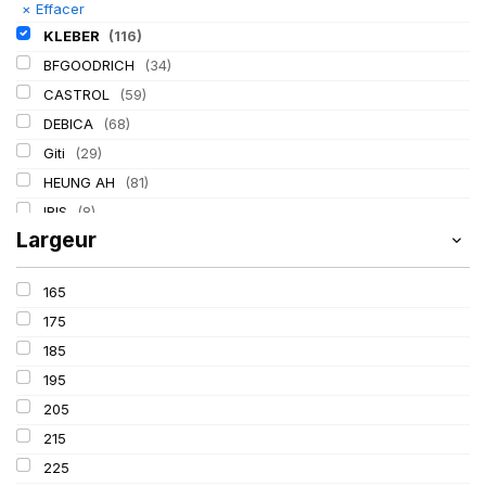
×
Effacer
KLEBER
(116)
BFGOODRICH
(34)
CASTROL
(59)
DEBICA
(68)
Giti
(29)
HEUNG AH
(81)
IRIS
(8)
Largeur
ITALMATIC
(60)
LASSA
(174)
165
LING LONG
(152)
175
MICHELIN
(345)
185
MITAS
(95)
195
Mondolfo ferro
(31)
205
PIRELLI
(419)
215
PROMETEON
(18)
225
SCHRADER
(24)