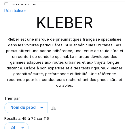
QUADRAXER2
Réinitialiser
SUP 8L
KLEBER
TRAKER
TRANSPRO
TRANSPRO 2
Kleber est une marque de pneumatiques française spécialisée
XL DYNAXER UHP
dans les voitures particulières, SUV et véhicules utilitaires. Ses
pneus offrent une bonne adhérence, une tenue de route sûre et
un confort de conduite optimal. La marque développe des
gammes adaptées aux routes urbaines et aux trajets longue
distance. Grâce à son expertise et à des tests rigoureux, Kleber
garantit sécurité, performance et fiabilité. Une référence
reconnue pour les conducteurs recherchant des pneus sûrs et
durables.
Trier par
Résultats 49 à 72 sur 116