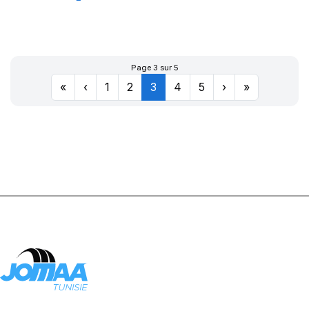
DYNAXER HP5
Page 3 sur 5
«
‹
1
2
3
4
5
›
»