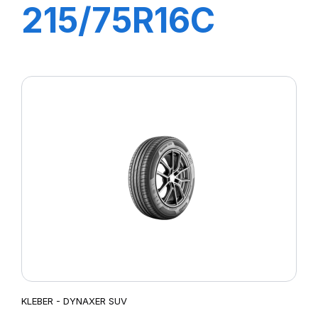
215/75R16C
116/114R (113T)
TRANSPRO 2
KLEBER - DYNAXER SUV