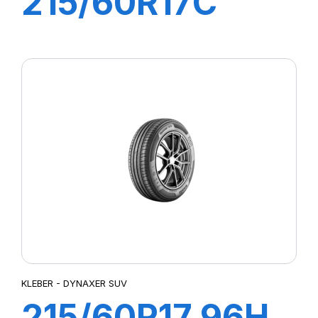
215/60R17C
109/107T (104H)
TRANSPRO2
KLEBER - DYNAXER SUV
215/60R17 96H