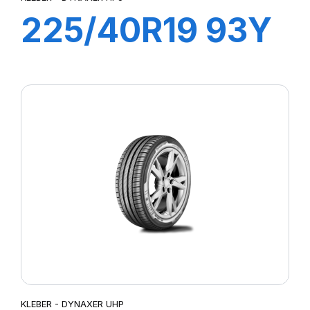
225/40R19 93Y
XL DYNAXER
HP5
KLEBER - DYNAXER UHP