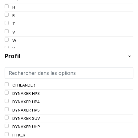
103
H
103/101
R
104/102
T
105
V
107/105
W
109
Y
109/106
Profil
109/107
110/108
112A8/109B
CITILANDER
114/111
DYNAXER HP3
115/113
DYNAXER HP4
116/113
DYNAXER HP5
116/114
DYNAXER SUV
127/127
DYNAXER UHP
144/141
FITKER