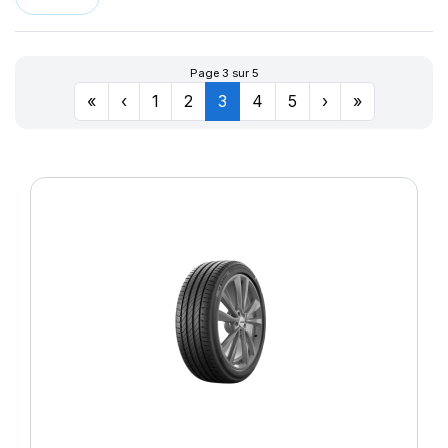
Page 3 sur 5
«
‹
1
2
3
4
5
›
»