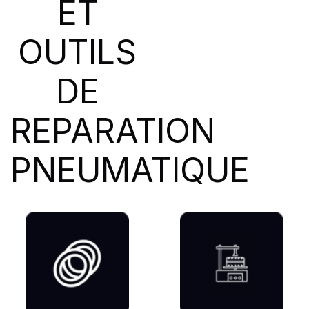
ET
SIOC
(23)
SPEEDWAYS
(64)
OUTILS
STICA
(3)
TIGAR
(24)
DE
REPARATION
PNEUMATIQUE