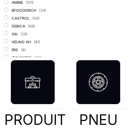
AMINE
(101)
BFGOODRICH
(34)
CASTROL
(59)
DEBICA
(68)
Giti
(29)
HEUNG AH
(81)
IRIS
(8)
ITALMATIC
(60)
KLEBER
(116)
LASSA
(174)
LING LONG
(152)
MICHELIN
(345)
MITAS
(95)
Mondolfo ferro
(31)
PIRELLI
(419)
PRODUIT
PNEU
PROMETEON
(18)
SCHRADER
(24)