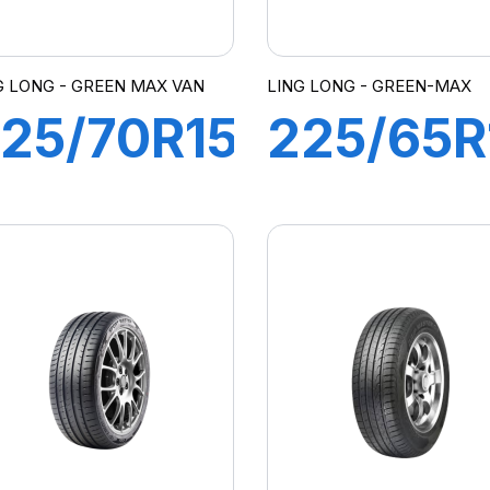
G LONG - GREEN MAX VAN
LING LONG - GREEN-MAX
25/70R15C
225/65R
PR
102H
12/110R
GREEN
REEN-
MAX
MAX VAN