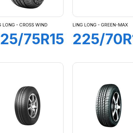
G LONG - CROSS WIND
LING LONG - GREEN-MAX
25/75R15
225/70R
02S
108H XL
CROSS
GREEN-
IND ET
MAX
HB)
HP200