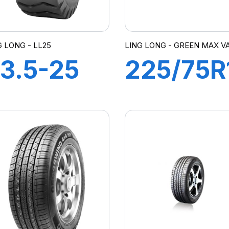
G LONG - LL25
LING LONG - GREEN MAX V
3.5-25
225/75R
4PR TL
10PR
3-L3
121/120R
L25
GREEN-
MAX VA