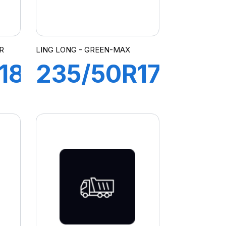
R
LING LONG - GREEN-MAX
18
235/50R17
96Y
GREEN-
MAX