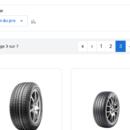
ar
«
‹
1
2
3
ge 3 sur 7