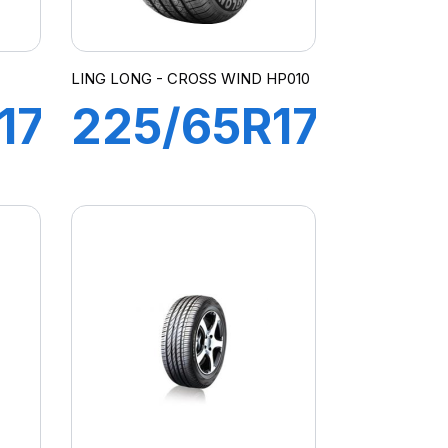
LING LONG - CROSS WIND HP010
17
225/65R17
102H
CROSS
WIND HP