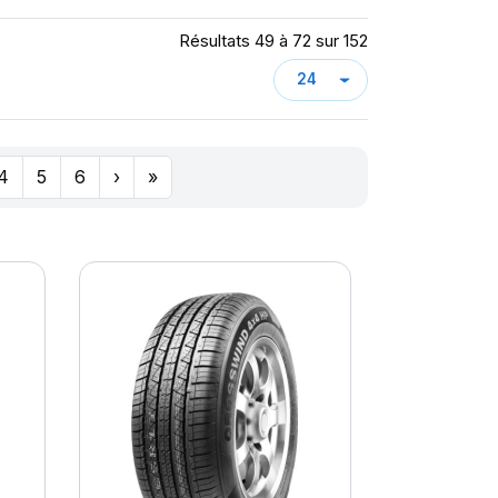
Résultats 49 à 72 sur 152
4
5
6
›
»