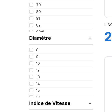
95
215
79
100
225
80
235
81
245
LIN
82
255
2
83/81
265
Diamètre
84
275
86
1
295
8
87
315
9
88
445
10
88/86
12
89
W
13
90
14
91
(
15
92
16
93
Indice de Vitesse
16.5
94
17