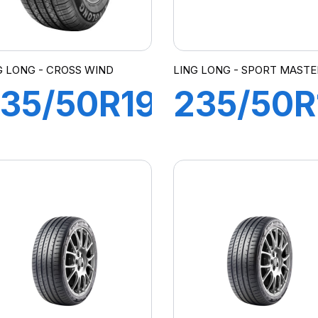
G LONG - CROSS WIND
LING LONG - SPORT MASTE
35/50R19
235/50R
03V XL
101Y XL
CROSS
SPORT
IND 4X4
MASTER
HP)