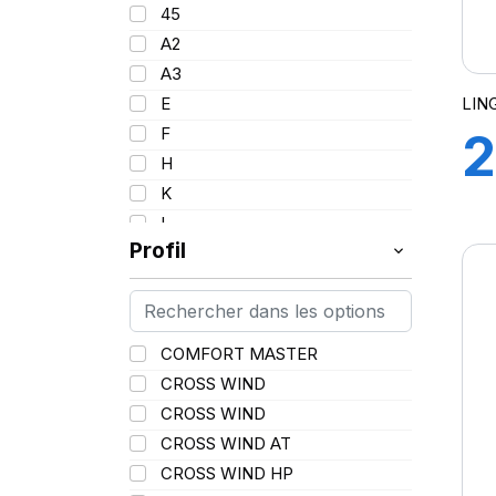
95
45
17.5
96
A2
18
97
A3
19
98
LIN
E
20
99
F
2
21
100
H
22.5
101
K
9
25
102
L
102/100
Profil
M
103
N
104
P
104/102
Q
COMFORT MASTER
105
R
CROSS WIND
106
S
CROSS WIND
106/104
T
CROSS WIND AT
107
V
CROSS WIND HP
107/103
W