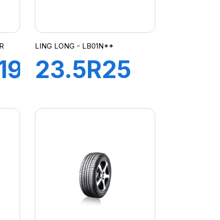
R
LING LONG - LB01N**
19
23.5R25
LB01N**
L3 C1
201A2 TL