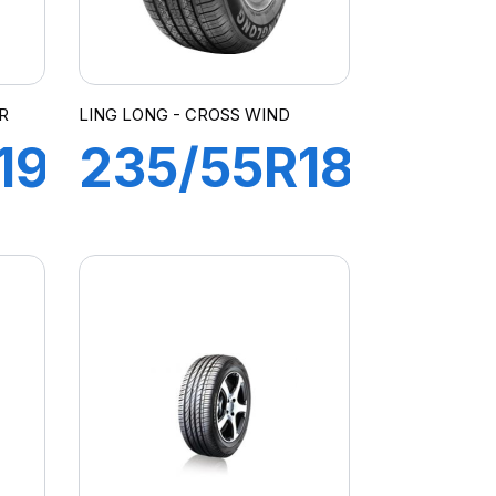
R
LING LONG - CROSS WIND
19
235/55R18
104V
CROSS
 e
WIND 4X4
HP