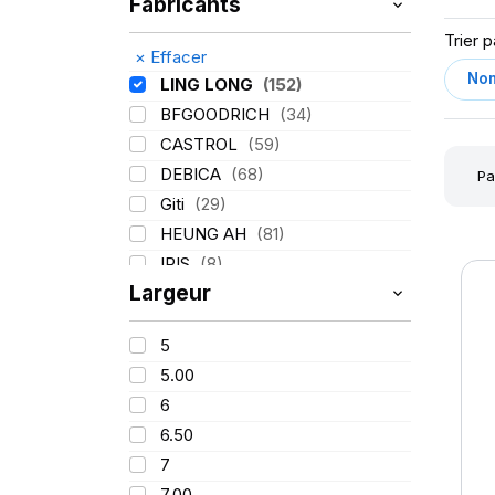
Fabricants
Trier p
×
Effacer
LING LONG
(152)
BFGOODRICH
(34)
CASTROL
(59)
DEBICA
(68)
Pa
Giti
(29)
HEUNG AH
(81)
IRIS
(8)
Largeur
ITALMATIC
(60)
KLEBER
(116)
5
LASSA
(174)
5.00
MICHELIN
(345)
6
MITAS
(95)
6.50
Mondolfo ferro
(31)
7
PIRELLI
(419)
7.00