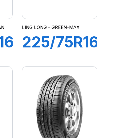
AN
LING LONG - GREEN-MAX
16C
225/75R16
104H
GREEN-
MAX 4X4
N