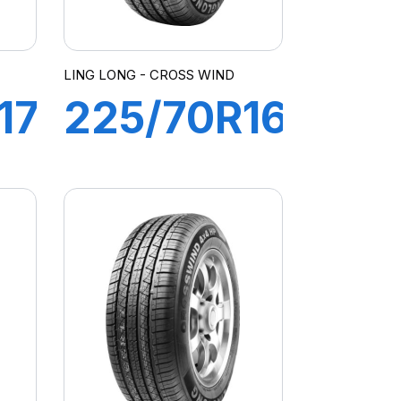
LING LONG - CROSS WIND
17
225/70R16
107T XL
CROSS
WIND A/T