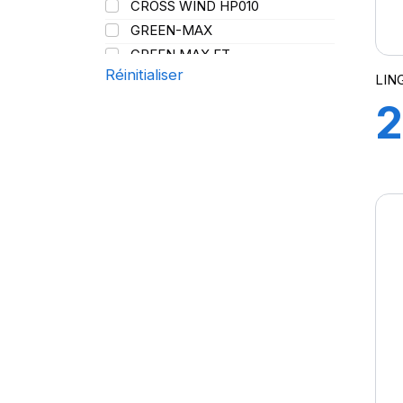
CROSS WIND HP010
107/105
Y
GREEN-MAX
108
GREEN MAX ET
109
Réinitialiser
GREEN MAX HP 010
LIN
110
GREEN MAX HP010
2
110/108
GREEN MAX VAN
111
GREN-MAX ET
2
112
GRIP MASTER
112/110
KCA651
E
114
LB01
115
LB01N**
115/113
L
LL25
117/114
LL39
118/114
LL45
121/120
LL 102
122/118
LL102
131
LLA08
143/141