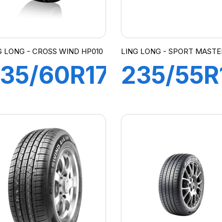
G LONG - CROSS WIND HP010
LING LONG - SPORT MASTE
35/60R17
235/55R
02H
105V XL
CROSS
SPORT
WIND
MASTER
HP010)