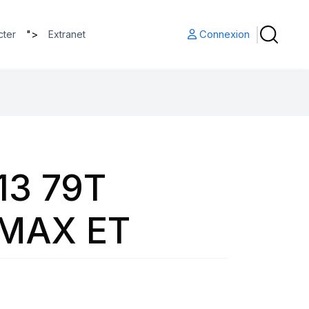
">
Connexion
cter
Extranet
13 79T
MAX ET