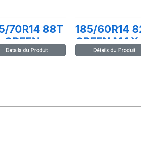
5/70R14 88T
185/60R14 8
L GREEN-
GREEN MAX
Détails du Produit
Détails du Produit
AX ET
HP010