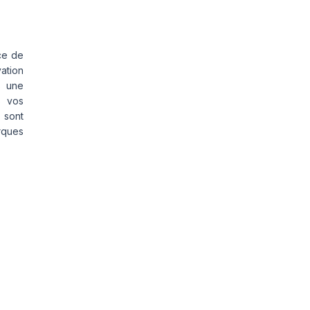
ce de
vation
s une
s vos
 sont
rques