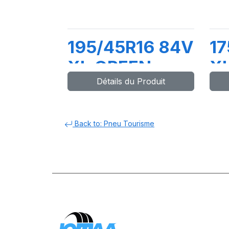
195/45R16 84V
17
XL GREEN-
X
Détails du Produit
MAX
M
Back to: Pneu Tourisme