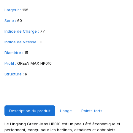
Largeur :
165
Série :
60
Indice de Charge :
77
Indice de Vitesse :
H
Diamètre :
15
Profil :
GREEN MAX HP010
Structure :
R
Description du produit
Usage
Points forts
Le Linglong Green-Max HP010 est un pneu été économique et
performant, conçu pour les berlines, citadines et cabriolets.