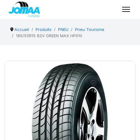
Accueil
Produits
PNEU
Pneu Tourisme
185/55R15 82V GREEN MAX HP010